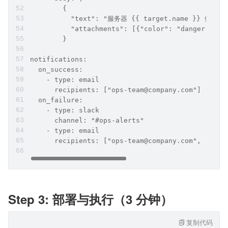
        {
          "text": "服务器 {{ target.name }} 健康
          "attachments": [{"color": "danger"}]
        }
notifications:
  on_success:
    - type: email
      recipients: ["ops-team@company.com"]
  on_failure:
    - type: slack
      channel: "#ops-alerts"
    - type: email
      recipients: ["ops-team@company.com", "onca
Step 3: 部署与执行（3 分钟）
复制代码