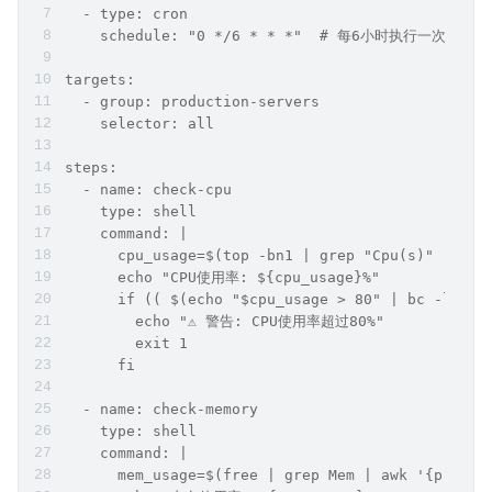
  - type: cron
    schedule: "0 */6 * * *"  # 每6小时执行一次
targets:
  - group: production-servers
    selector: all
steps:
  - name: check-cpu
    type: shell
    command: |
      cpu_usage=$(top -bn1 | grep "Cpu(s)" | awk
      echo "CPU使用率: ${cpu_usage}%"
      if (( $(echo "$cpu_usage > 80" | bc -l) ))
        echo "⚠️ 警告: CPU使用率超过80%"
        exit 1
      fi
  - name: check-memory
    type: shell
    command: |
      mem_usage=$(free | grep Mem | awk '{print 