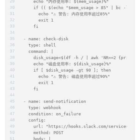
      echo "内存使用率: ${mem_usage}%"
      if (( $(echo "$mem_usage > 85" | bc -l) ))
        echo "⚠️ 警告: 内存使用率超过85%"
        exit 1
      fi
  - name: check-disk
    type: shell
    command: |
      disk_usage=$(df -h / | awk 'NR==2 {print $
      echo "磁盘使用率: ${disk_usage}%"
      if [ $disk_usage -gt 90 ]; then
        echo "⚠️ 警告: 磁盘使用率超过90%"
        exit 1
      fi
  - name: send-notification
    type: webhook
    condition: on_failure
    config:
      url: "https://hooks.slack.com/services/xxx
      method: POST
      body: |