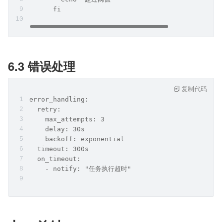
      fi
6.3 错误处理
复制代码
error_handling:
  retry:
    max_attempts: 3
    delay: 30s
    backoff: exponential
  timeout: 300s
  on_timeout:
    - notify: "任务执行超时"