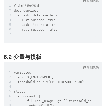
复制代码
# 多任务依赖编排
dependencies:
  - task: database-backup
    must_succeed: true
  - task: log-rotation
    must_succeed: false
6.2 变量与模板
复制代码
variables:
  env: ${ENVIRONMENT}
  threshold_cpu: ${CPU_THRESHOLD:-80}
steps:
  - command: |
      if [ $cpu_usage -gt {{ threshold_cpu }} ];
        echo "超过阈值"