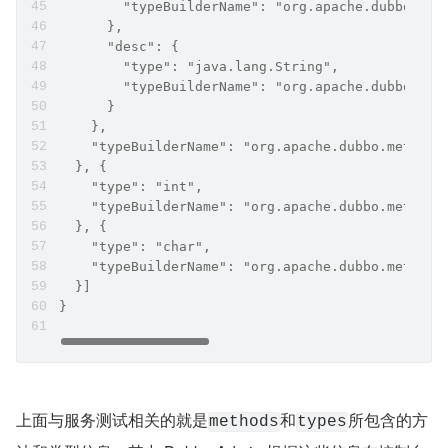
        "typeBuilderName": "org.apache.dubbo.met
      },
      "desc": {
        "type": "java.lang.String",
        "typeBuilderName": "org.apache.dubbo.met
      }
    },
    "typeBuilderName": "org.apache.dubbo.metadat
  }, {
    "type": "int",
    "typeBuilderName": "org.apache.dubbo.metadat
  }, {
    "type": "char",
    "typeBuilderName": "org.apache.dubbo.metadat
  }]
}
上面与服务测试相关的就是
和
所包含的方
methods
types