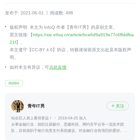
发布于: 2021-06-01
阅读数: 498
版权声明: 本文为 InfoQ 作者【青年IT男】的原创文章。
原文链接:【
https://xie.infoq.cn/article/bce6d9a919e77c6ffddfba
21f
】。
本文遵守【CC-BY 4.0】协议，转载请保留原文出处及本版权声
明。
如对本文有异议，可
点此反馈
dubbo
青年IT男
关注

站在巨人肩上看得更远！
2018-04-25 加入
从事金融行业，就职过易极付、思建科技、网约车平台等一流技术团
队，目前就职于银行负责支付系统建设。对金融行业有强烈的爱好。实
践大数据、数据存储、自动化集成和部署、分布式微服务、响应式编