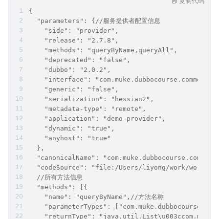
复制代码
{
  "parameters": {//服务提供者配置信息
    "side": "provider",
    "release": "2.7.8",
    "methods": "queryByName,queryAll",
    "deprecated": "false",
    "dubbo": "2.0.2",
    "interface": "com.muke.dubbocourse.common.ap
    "generic": "false",
    "serialization": "hessian2",
    "metadata-type": "remote",
    "application": "demo-provider",
    "dynamic": "true",
    "anyhost": "true"
  },
  "canonicalName": "com.muke.dubbocourse.commo
  "codeSource": "file:/Users/liyong/work/works
  //所有方法信息
  "methods": [{
    "name": "queryByName",//方法名称
    "parameterTypes": ["com.muke.dubbocourse.c
    "returnType": "java.util.List\u003ccom.muk