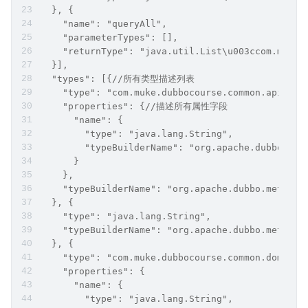
  }, {
    "name": "queryAll",
    "parameterTypes": [],
    "returnType": "java.util.List\u003ccom.muke.
  }],
  "types": [{//所有类型描述列表
    "type": "com.muke.dubbocourse.common.api.R
    "properties": {//描述所有属性字段
      "name": {
        "type": "java.lang.String",
        "typeBuilderName": "org.apache.dubbo.met
      }
    },
    "typeBuilderName": "org.apache.dubbo.metadat
  }, {
    "type": "java.lang.String",
    "typeBuilderName": "org.apache.dubbo.metadat
  }, {
    "type": "com.muke.dubbocourse.common.domain.
    "properties": {
      "name": {
        "type": "java.lang.String",