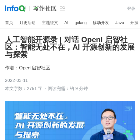

登录
首页
月更活动
主题征文
AI
golang
移动开发
Java
开源
人工智能开源录 | 对话 OpenI 启智社
区：智能无处不在，AI 开源创新的发展
与探索
作者：
OpenI启智社区
2022-03-11
本文字数：2751 字
阅读完需：约 9 分钟