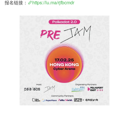
报名链接：
https://lu.ma/rjfbcmdr