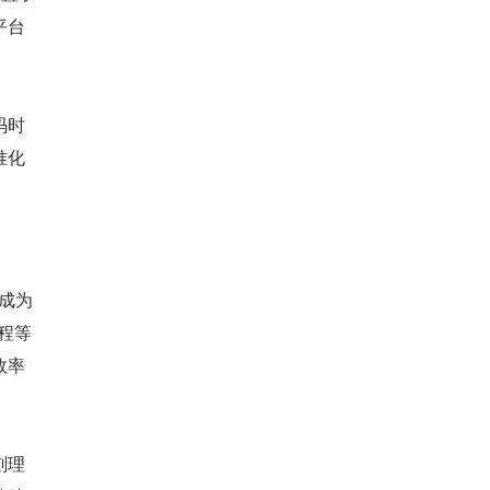
平台
码时
准化
成为
流程等
效率
刻理