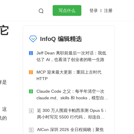
登录
注册

写点什么
它
效工作
数据库
Python
音视频
InfoQ 编辑精选
golang
微服务架构
flutter
Jeff Dean 离职前最后一次对话：我低
1
估了 AI，也看清了创业者的唯一生路
MCP 迎来最大更新：重回上古时代
2
HTTP
样是
Claude Code 之父：每半年清空一次
3
claude.md、skills 和 hooks，模型自己
会想办法
。这
近 300 万人围观卡帕西亲测 Opus 5：
4
法的
两小时写完 5500 行代码， 却连自己
写的游戏都玩不了
AICon 深圳 2026 全日程揭晓｜聚焦
5