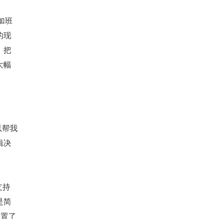
加班
的现
，把
大幅
以帮我
辑决
支持
是简
内置了