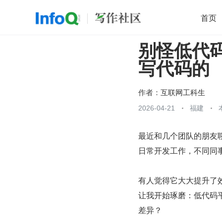
首页
别怪低代
移动开发
Java
开源
架构
O
写代码的
前端
AI
大数据
团队管理
查看更多

作者：
互联网工科生
2026-04-21
福建
最近和几个团队的朋友
日常开发工作，不同同
有人觉得它大大提升了
让我开始琢磨：低代码
差异？