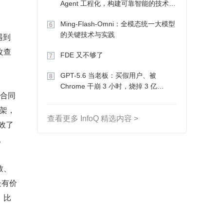
Agent 工程化，构建可靠智能的技术路
径
Ming-Flash-Omni：全模态统一大模型
6
的关键技术与实践
遇到
改查
FDE 又不够了
7
GPT-5.6 当老板：买假用户、被
8
Chrome 干崩 3 小时，烧掉 3 亿
合同
Token 收入却为 0
框架，
查看更多 InfoQ 精选内容 >
效了
。
致、
最有价
：比