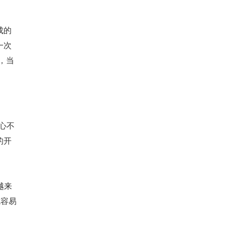
成的
一次
，当
心不
的开
越来
就容易