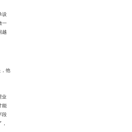
单设
做一
间越
是，他
理业
才能
字段
了，