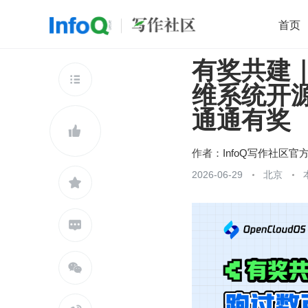
首页
有奖共建｜
移动开发
Java
开源
架构
O

维系统开源了
前端
AI
大数据
团队管理
通通有奖
查看更多


作者：
InfoQ写作社区官
2026-06-29
北京


