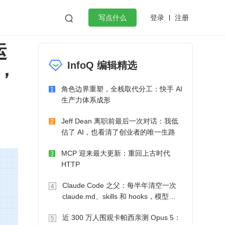
登录
注册

写点什么
运
效工作
数据库
Python
音视频
验，
InfoQ 编辑精选
golang
微服务架构
flutter
角色边界重塑，全栈取代分工：快手 AI
1
生产力体系成形
Jeff Dean 离职前最后一次对话：我低
2
估了 AI，也看清了创业者的唯一生路
MCP 迎来最大更新：重回上古时代
3
HTTP
Claude Code 之父：每半年清空一次
4
claude.md、skills 和 hooks，模型自
己会想办法
近 300 万人围观卡帕西亲测 Opus 5：
5