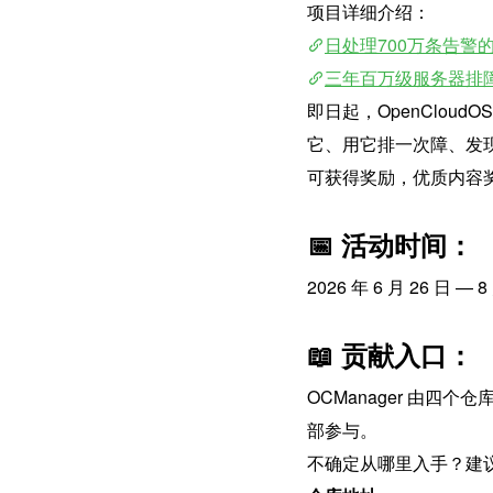
项目详细介绍：
日处理700万条告警的
三年百万级服务器排障实战
即日起，OpenCloudO
它、用它排一次障、发现
可获得奖励，优质内容
📅 活动时间：
2026 年 6 月 26 日 — 8
📖 贡献入口：
OCManager 由
部参与。
不确定从哪里入手？建议