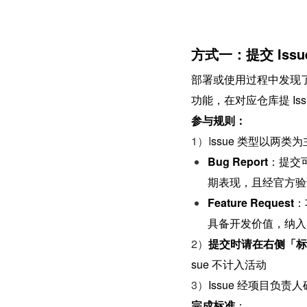
方式一：提交 Issu
部署或使用过程中发现了
功能，在对应仓库提 Iss
参与规则：
1）I
ssue 类型以两类
为
Bug Report
：提交
期表现，且经官方验
Feature Request
：
具备开发价值，纳入 R
2）
提交时请在右侧「标
sue 不计入活动
3）
Issue 经项目负
完成标准
：