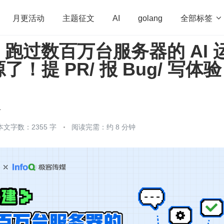
全部标签

月更活动
主题征文
AI
golang
跑过数百万台服务器的 AI 
penHarmony
算法
学习方法
Web3.0
高
！提 PR/ 报 Bug/ 写体
程序员
运维
深度思考
低代码
redis
方
本文字数：2355 字
阅读完需：约 8 分钟