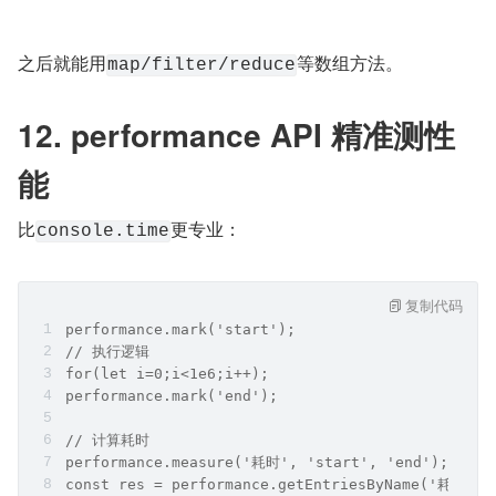
之后就能用
等数组方法。
map/filter/reduce
12. performance API 精准测性
能
比
更专业：
console.time
复制代码
performance.mark('start');
// 执行逻辑
for(let i=0;i<1e6;i++);
performance.mark('end');
// 计算耗时
performance.measure('耗时', 'start', 'end');
const res = performance.getEntriesByName('耗时')[