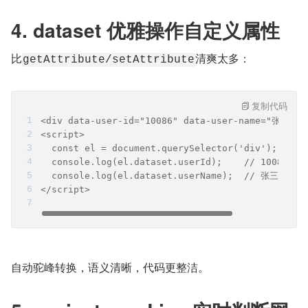
4. dataset 优雅操作自定义属性
比
清爽太多：
getAttribute/setAttribute
复制代码
<div data-user-id="10086" data-user-name="张三"><
<script>
  const el = document.querySelector('div');
  console.log(el.dataset.userId);    // 10086
  console.log(el.dataset.userName);  // 张三
</script>
自动驼峰转换，语义清晰，代码更整洁。