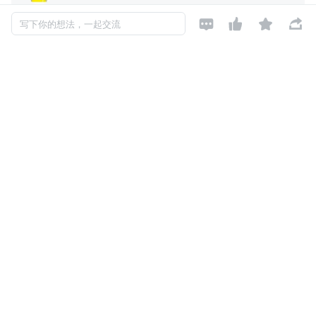
还未添加个人签名
2023-01-05 加入




写下你的想法，一起交流
还未添加个人简介
评论
暂无评论
Copyright © 2026, Geekbang Technology Ltd. All rights reserved. 极客邦控
股（北京）有限公司
京 ICP 备 16027448 号 - 5
产品资质
京公网安备 11010502039052号