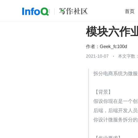
首页
模块六作
移动开发
Java
开源
架构
O
前端
AI
大数据
团队管理
作者：
Geek_fc100d
查看更多
2021-10-07
本文字数：

拆分电商系统为微服
【背景】
假设你现在是一个创业公
后端，后端开发人员全
你设计微服务拆分的
【作业要求】