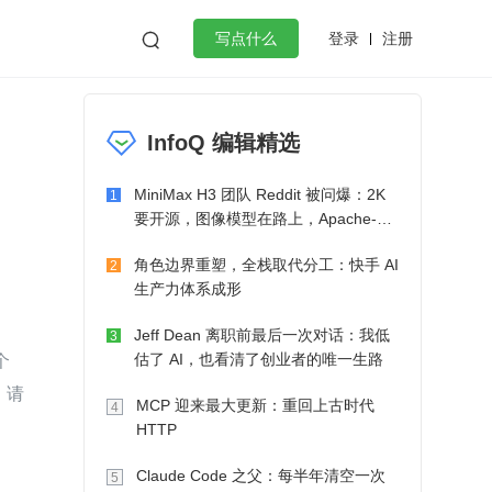
登录
注册

写点什么
效工作
数据库
Python
音视频
InfoQ 编辑精选
golang
微服务架构
flutter
MiniMax H3 团队 Reddit 被问爆：2K
1
要开源，图像模型在路上，Apache-2.0
也在考虑了
角色边界重塑，全栈取代分工：快手 AI
2
生产力体系成形
Jeff Dean 离职前最后一次对话：我低
3
个
估了 AI，也看清了创业者的唯一生路
，请
MCP 迎来最大更新：重回上古时代
4
HTTP
Claude Code 之父：每半年清空一次
5