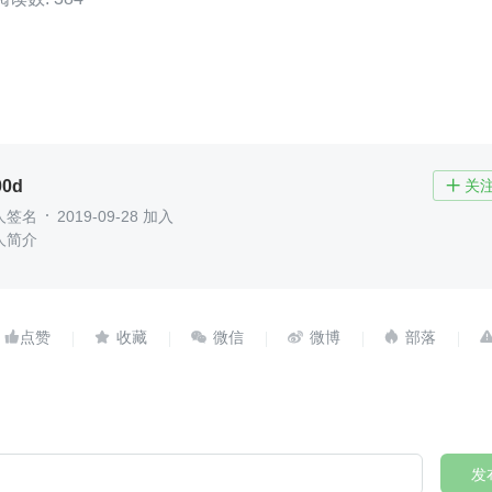
00d
关

人签名
2019-09-28 加入
人简介





发