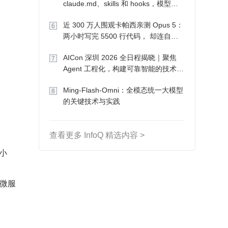
claude.md、skills 和 hooks，模型自
己会想办法
近 300 万人围观卡帕西亲测 Opus 5：
6
两小时写完 5500 行代码， 却连自己
写的游戏都玩不了
AICon 深圳 2026 全日程揭晓｜聚焦
7
Agent 工程化，构建可靠智能的技术路
径
Ming-Flash-Omni：全模态统一大模型
8
的关键技术与实践
查看更多 InfoQ 精选内容 >
小
 微服