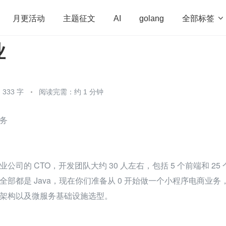
全部标签

月更活动
主题征文
AI
golang
业
penHarmony
算法
学习方法
Web3.0
高
程序员
运维
深度思考
低代码
redis
333 字
阅读完需：约 1 分钟
务
司的 CTO，开发团队大约 30 人左右，包括 5 个前端和 25 
部都是 Java，现在你们准备从 0 开始做一个小程序电商业务
架构以及微服务基础设施选型。