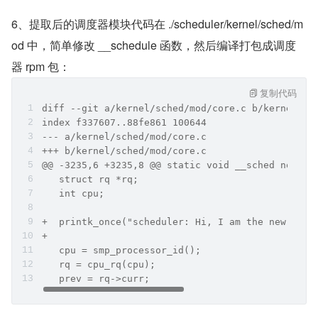
6、提取后的调度器模块代码在 ./scheduler/kernel/sched/m
od 中，简单修改 __schedule 函数，然后编译打包成调度
器 rpm 包：
复制代码
diff --git a/kernel/sched/mod/core.c b/kernel/sc
index f337607..88fe861 100644
--- a/kernel/sched/mod/core.c
+++ b/kernel/sched/mod/core.c
@@ -3235,6 +3235,8 @@ static void __sched notrac
   struct rq *rq;
   int cpu;
+  printk_once("scheduler: Hi, I am the new sche
+
   cpu = smp_processor_id();
   rq = cpu_rq(cpu);
   prev = rq->curr;