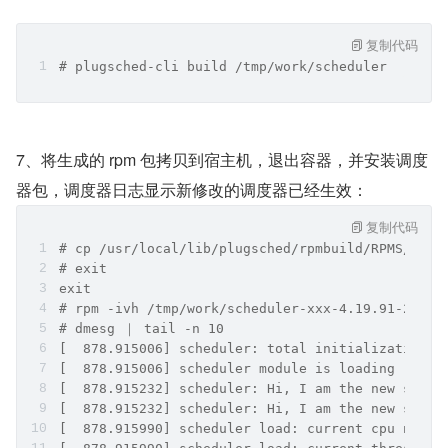
复制代码
# plugsched-cli build /tmp/work/scheduler
7、将生成的 rpm 包拷贝到宿主机，退出容器，并安装调度
器包，调度器日志显示新修改的调度器已经生效：
复制代码
# cp /usr/local/lib/plugsched/rpmbuild/RPMS/x86_
# exit
exit
# rpm -ivh /tmp/work/scheduler-xxx-4.19.91-25.2.
# dmesg ｜ tail -n 10
[  878.915006] scheduler: total initialization t
[  878.915006] scheduler module is loading
[  878.915232] scheduler: Hi, I am the new sched
[  878.915232] scheduler: Hi, I am the new sched
[  878.915990] scheduler load: current cpu numbe