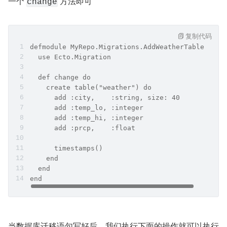
一个 
 方法即可
change
复制代码
defmodule MyRepo.Migrations.AddWeatherTable do
  use Ecto.Migration
  def change do
    create table("weather") do
      add :city,    :string, size: 40
      add :temp_lo, :integer
      add :temp_hi, :integer
      add :prcp,    :float
      timestamps()
    end
  end
end
当数据库迁移语句写好后，我们执行下面的操作就可以执行