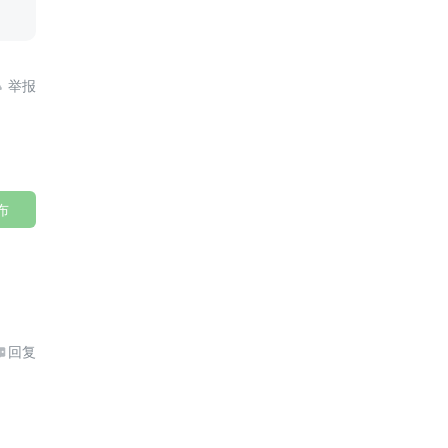

布
回复
