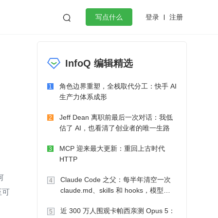
登录
注册

写点什么
效工作
数据库
Python
音视频
InfoQ 编辑精选
golang
微服务架构
flutter
角色边界重塑，全栈取代分工：快手 AI
1
生产力体系成形
Jeff Dean 离职前最后一次对话：我低
2
估了 AI，也看清了创业者的唯一生路
MCP 迎来最大更新：重回上古时代
3
HTTP
何
Claude Code 之父：每半年清空一次
4
至可
claude.md、skills 和 hooks，模型自
己会想办法
近 300 万人围观卡帕西亲测 Opus 5：
5