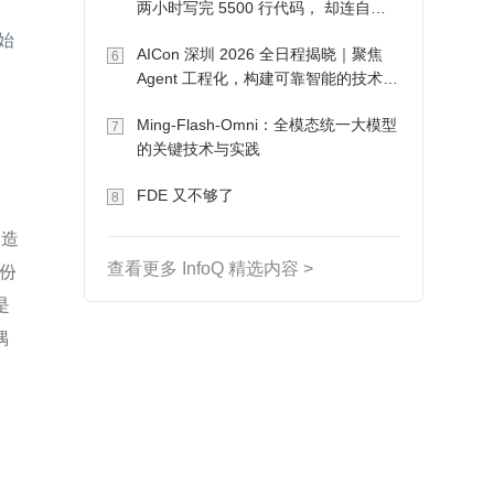
两小时写完 5500 行代码， 却连自己
写的游戏都玩不了
开始
AICon 深圳 2026 全日程揭晓｜聚焦
6
问
Agent 工程化，构建可靠智能的技术路
径
Ming-Flash-Omni：全模态统一大模型
7
的关键技术与实践
FDE 又不够了
8
创造
份
查看更多 InfoQ 精选内容 >
是
偶