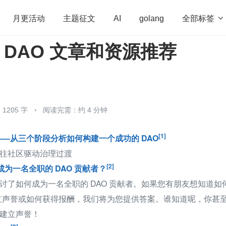
全部标签

月更活动
主题征文
AI
golang
e DAO 文章和资源推荐
penHarmony
算法
学习方法
Web3.0
高
程序员
运维
深度思考
低代码
redis
1205 字
阅读完需：约 4 分钟
[1]
—从三个阶段分析如何构建一个成功的 DAO
往社区驱动治理过渡
[2]
何成为一名全职的 DAO 贡献者？
讨了如何成为一名全职的 DAO 贡献者。如果您有朋友想知道如
建立声誉或如何获得报酬，我们将为您提供答案。谁知道呢，你甚
建立声誉！