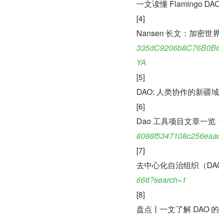
一文读懂 Flamingo DAO
[4]
Nansen 长文：加密世
335dC9206b8C76B0B6
YA
[5]
DAO: 人类协作的新疆域:
[6]
Dao 工具项目文章一览 12
8088f5347108c256eaa
[7]
去中心化自治组织（DA
668?search=1
[8]
盘点丨一文了解 DAO 的