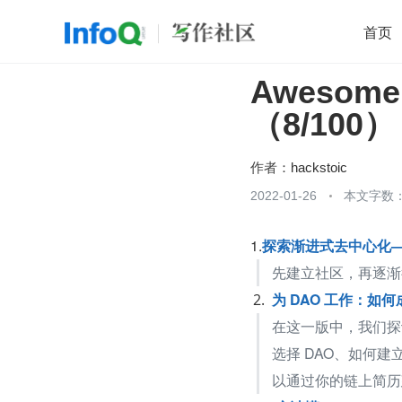
首页
Awesom
移动开发
Java
开源
架构
O
（8/100）
前端
AI
大数据
团队管理
查看更多

作者：
hackstoic
2022-01-26
本文字数：
1.
探索渐进式去中心化—
先建立社区，再逐渐
为 DAO 工作：如
在这一版中，我们探
选择 DAO、如何
以通过你的链上简历