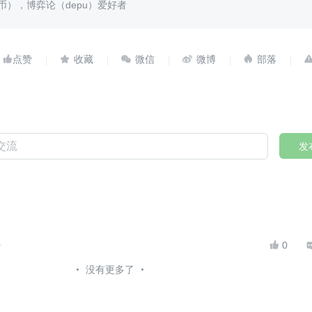
币），博弈论（depu）爱好者





发
0
0

没有更多了