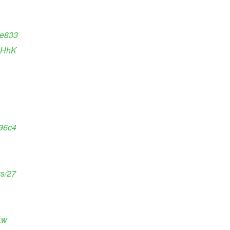
ee833
NHhK
296c4
ws/27
Lw