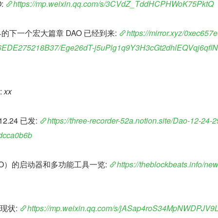
: 
https://mp.weixin.qq.com/s/3CVdZ_TddHCPHWoK75PktQ
界的下一个宏大篇章 DAO 已经到来: 
https://mirror.xyz/0xec657
EDE275218B37/Ege26dT-j5uPlg1q9Y3H3cGt2dhlEQVqj6qfl
 
xx
.24 已发: 
https://three-recorder-52a.notion.site/Dao-12-24-
dcca0b6b
O）的启动器和多功能工具一览: 
https://theblockbeats.info/ne
现状: 
https://mp.weixin.qq.com/s/jASap4roS34MpNWDPJV9