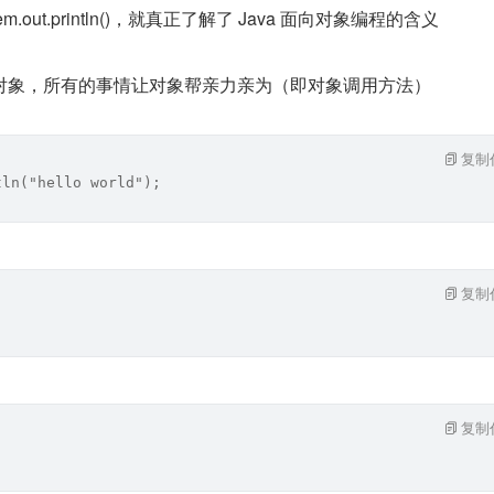
.out.println()，就真正了解了 Java 面向对象编程的含义
对象，所有的事情让对象帮亲力亲为（即对象调用方法）
复制
tln("hello world");
复制
复制