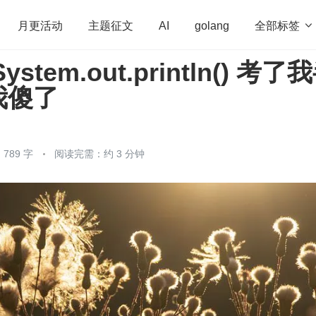
全部标签

月更活动
主题征文
AI
golang
stem.out.println() 考了
penHarmony
算法
学习方法
Web3.0
高
我傻了
程序员
运维
深度思考
低代码
redis
789 字
阅读完需：约 3 分钟