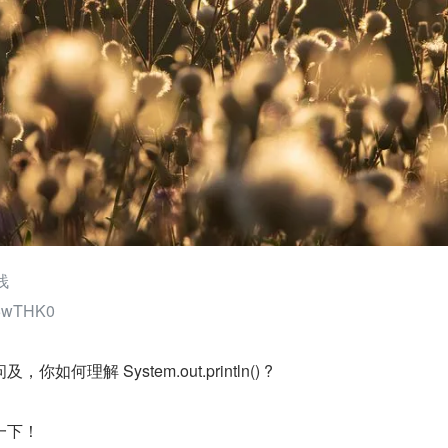
栈 
/5wTHK0
何理解 System.out.println() ?
一下！