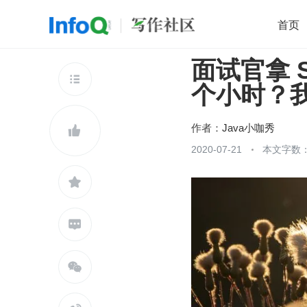
首页
面试官拿 Sy
移动开发
Java
开源
架构
O

个小时？
前端
AI
大数据
团队管理
查看更多

作者：
Java小咖秀

2020-07-21
本文字数：


