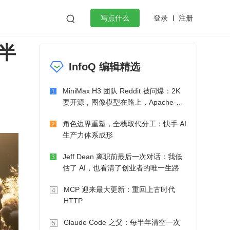
登录
注册

写点什么
我半
效工作
数据库
Python
音视频
InfoQ 编辑精选
golang
微服务架构
flutter
MiniMax H3 团队 Reddit 被问爆：2K
1
要开源，图像模型在路上，Apache-2.0
也在考虑了
角色边界重塑，全栈取代分工：快手 AI
2
生产力体系成形
Jeff Dean 离职前最后一次对话：我低
3
估了 AI，也看清了创业者的唯一生路
MCP 迎来最大更新：重回上古时代
4
HTTP
Claude Code 之父：每半年清空一次
5