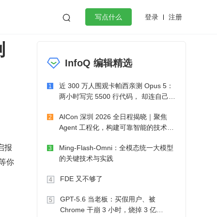
登录
注册

写点什么
创
效工作
数据库
Python
音视频
InfoQ 编辑精选
golang
微服务架构
flutter
近 300 万人围观卡帕西亲测 Opus 5：
1
两小时写完 5500 行代码， 却连自己写
的游戏都玩不了
AICon 深圳 2026 全日程揭晓｜聚焦
2
Agent 工程化，构建可靠智能的技术路
径
启报
Ming-Flash-Omni：全模态统一大模型
3
的关键技术与实践
等你
FDE 又不够了
4
GPT-5.6 当老板：买假用户、被
5
Chrome 干崩 3 小时，烧掉 3 亿