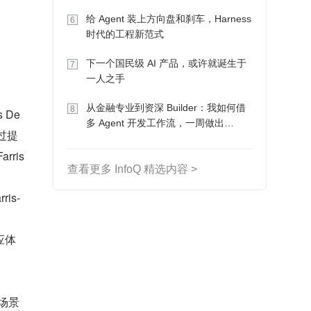
Token 收入却为 0
给 Agent 装上方向盘和刹车，Harness
6
时代的工程新范式
下一个国民级 AI 产品，或许就诞生于
7
一人之手
从金融专业到资深 Builder：我如何借
8
 De
多 Agent 开发工作流，一周做出
过提
MVP、一个月上线
is 
查看更多 InfoQ 精选内容 >
is-
应体
场景