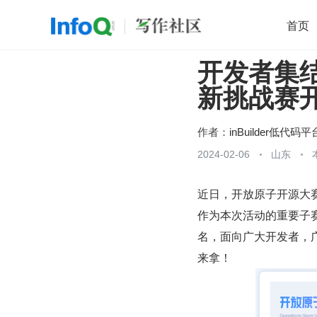
首页
开发者集结令
移动开发
Java
开源
架构
O
新挑战赛
前端
AI
大数据
团队管理
查看更多

作者：
inBuilder低代码平
2024-02-06
山东
近日，开放原子开源大
作为本次活动的重要子赛题之
名，面向广大开发者，
来拿！