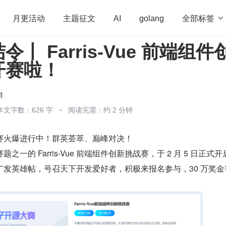
全部标签

月更活动
主题征文
AI
golang
丨 Farris-Vue 前端组件
penHarmony
算法
学习方法
Web3.0
高
开赛啦！
程序员
运维
深度思考
低代码
redis
台
本文字数：626 字
阅读完需：约 2 分钟
赛火爆进行中！群英荟萃、巅峰对决！
一的 Farris-Vue 前端组件创新挑战赛，于 2 月 5 日正式开
广发英雄帖，号召天下开发爱好者，积极来报名参与，30 万奖金