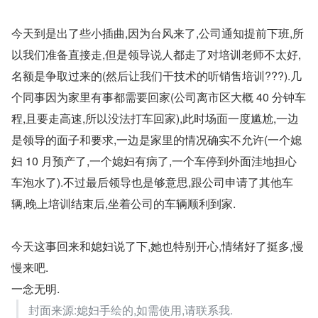
今天到是出了些小插曲,因为台风来了,公司通知提前下班,所
以我们准备直接走,但是领导说人都走了对培训老师不太好,
名额是争取过来的(然后让我们干技术的听销售培训???).几
个同事因为家里有事都需要回家(公司离市区大概 40 分钟车
程,且要走高速,所以没法打车回家),此时场面一度尴尬,一边
是领导的面子和要求,一边是家里的情况确实不允许(一个媳
妇 10 月预产了,一个媳妇有病了,一个车停到外面洼地担心
车泡水了).不过最后领导也是够意思,跟公司申请了其他车
辆,晚上培训结束后,坐着公司的车辆顺利到家.
今天这事回来和媳妇说了下,她也特别开心,情绪好了挺多,慢
慢来吧.
一念无明.
封面来源:媳妇手绘的,如需使用,请联系我.