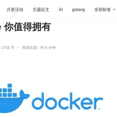
全部标签

月更活动
主题征文
AI
golang
ile 你值得拥有
penHarmony
算法
学习方法
Web3.0
高
程序员
运维
深度思考
低代码
redis
1734 字
阅读完需：约 6 分钟