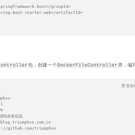
springframework.boot</groupId>
pring-boot-starter-web</artifactId>
包，创建一个
类，编
controller
DockerFileController
复制
mphxx
/1
下午
北漂码农有话说
blog.triumphxx.com.cn
s://github.com/triumphxx