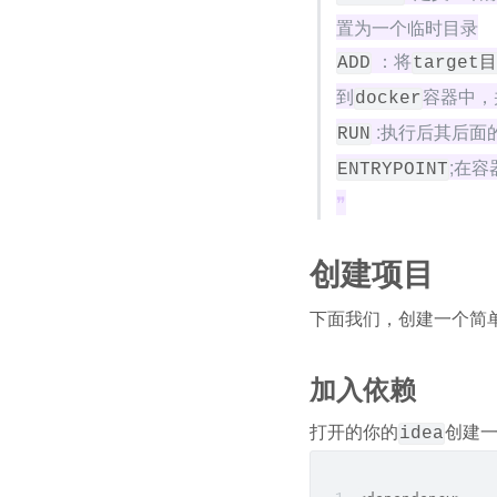
置为一个临时目录
 ：将
ADD
target目
到
容器中，
docker
 :执行后其后面
RUN
;在
ENTRYPOINT
❞
创建项目
下面我们，创建一个简
加入依赖
打开的你的
创建
idea