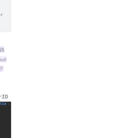
erfile .
路
il
下
个
ID