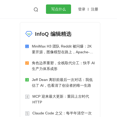
登录
注册

写点什么
效工作
数据库
Python
音视频
InfoQ 编辑精选
golang
微服务架构
flutter
MiniMax H3 团队 Reddit 被问爆：2K
1
要开源，图像模型在路上，Apache-2.0
也在考虑了
角色边界重塑，全栈取代分工：快手 AI
2
生产力体系成形
Jeff Dean 离职前最后一次对话：我低
3
估了 AI，也看清了创业者的唯一生路
MCP 迎来最大更新：重回上古时代
4
HTTP
Claude Code 之父：每半年清空一次
5