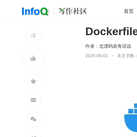
首页
Dockerf
移动开发
Java
开源
架构
O

前端
AI
大数据
团队管理
作者：
北漂码农有话说
查看更多
2020-08-01
本文字数：




