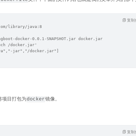
复制
com/library/java:8
ngboot-docker-0.0.1-SNAPSHOT.jar docker.jar
uch /docker.jar'
va","-jar","/docker.jar"]
将项目打包为
镜像。
docker
复制