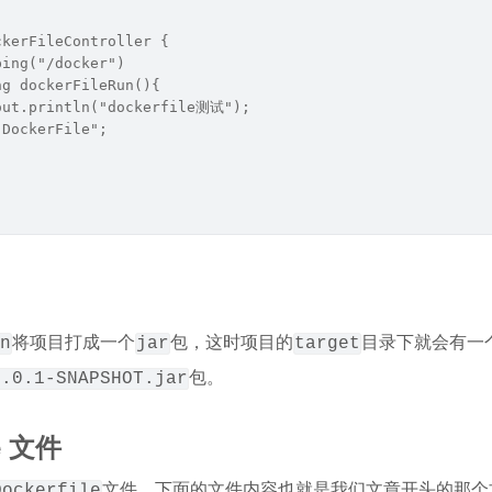
ckerFileController {
ping("/docker")
ng dockerFileRun(){
out.println("dockerfile测试");
"DockerFile";
将项目打成一个
包，这时项目的
目录下就会有一
n
jar
target
包。
0.0.1-SNAPSHOT.jar
e 文件
文件，下面的文件内容也就是我们文章开头的那个
Dockerfile