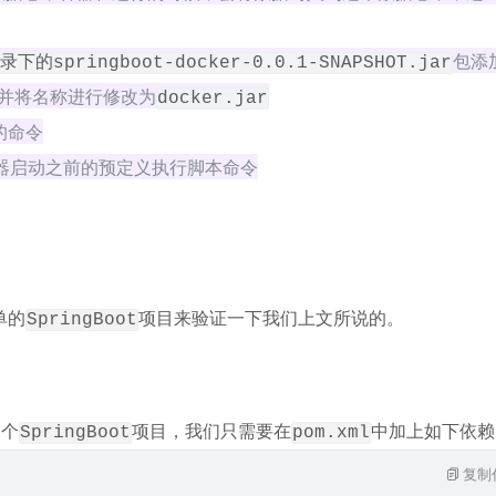
包添
录下的springboot-docker-0.0.1-SNAPSHOT.jar
并将名称进行修改为
docker.jar
的命令
容器启动之前的预定义执行脚本命令
单的
项目来验证一下我们上文所说的。
SpringBoot
一个
项目，我们只需要在
中加上如下依赖
SpringBoot
pom.xml
复制