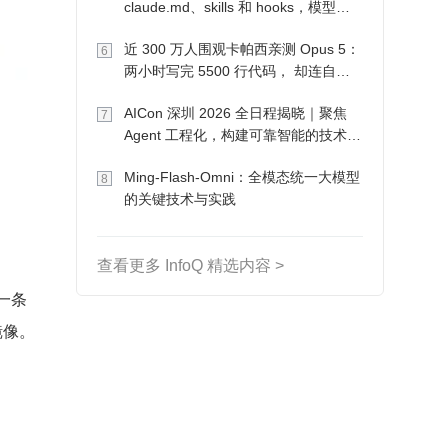
claude.md、skills 和 hooks，模型自
己会想办法
近 300 万人围观卡帕西亲测 Opus 5：
6
两小时写完 5500 行代码， 却连自己
写的游戏都玩不了
AICon 深圳 2026 全日程揭晓｜聚焦
7
Agent 工程化，构建可靠智能的技术路
径
Ming-Flash-Omni：全模态统一大模型
8
的关键技术与实践
查看更多 InfoQ 精选内容 >
一条
镜像。