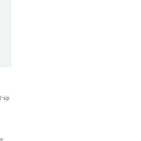
个
sp
文