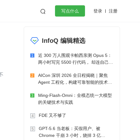
登录
注册

写点什么
效工作
数据库
Python
音视频
InfoQ 编辑精选
golang
微服务架构
flutter
近 300 万人围观卡帕西亲测 Opus 5：
1
两小时写完 5500 行代码， 却连自己写
的游戏都玩不了
不
AICon 深圳 2026 全日程揭晓｜聚焦
2
Agent 工程化，构建可靠智能的技术路
径
Ming-Flash-Omni：全模态统一大模型
3
的关键技术与实践
FDE 又不够了
4
GPT-5.6 当老板：买假用户、被
5
Chrome 干崩 3 小时，烧掉 3 亿