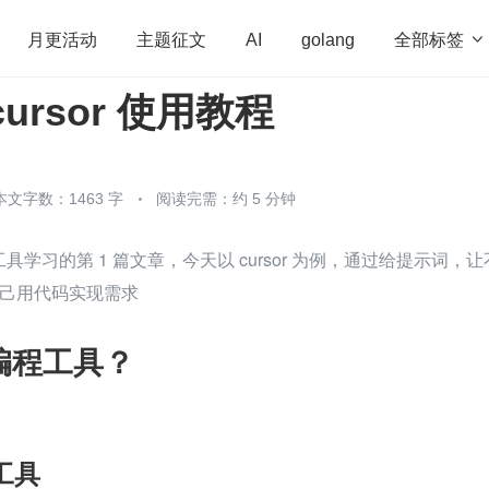
全部标签

月更活动
主题征文
AI
golang
cursor 使用教程
penHarmony
算法
学习方法
Web3.0
高
程序员
运维
深度思考
低代码
redis
本文字数：1463 字
阅读完需：约 5 分钟
工具学习的第 1 篇文章，今天以 cursor 为例，通过给提示词，让
己用代码实现需求
 编程工具？
工具