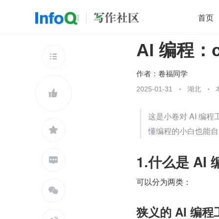
首页
AI 编程：
移动开发
Java
开源
架构
O

前端
AI
大数据
团队管理
作者：
卷福同学
查看更多
2025-01-31
湖北


这是小卷对 AI 编程

懂编程的小白也能自
1.什么是 AI

可以分为两类：

狭义的 AI 编程