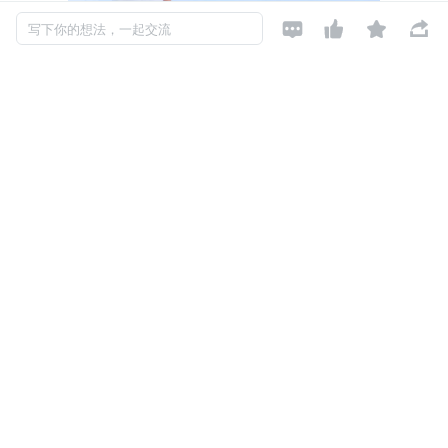




写下你的想法，一起交流
当前，人工智能正迎来一次质的跨越—— 它不再只是被动
响应的「工具」，正加速进化为主动参与、深度协同的「业
务伙伴」。
按 Gartner 的预测，到 2026 年底，40% 的企业级应用都将
集成智能体。从单一任务型 Agent 到多 Agent 协同作业，A
I 正在快速融入各行业的核心业务。
这一深刻变革，直接推动 Token 用量迎来指数级爆发。根
据国家数据局发布的数据，从 2024 年初到 2026 年 3 月，
短短两年时间，我国日均 Token 调用量增长超过了 1400 