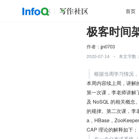
首页
极客时间架构
移动开发
Java
开源
架构
O
前端
AI
大数据
团队管理
作者：
jjn0703
查看更多
2020-07-14
本文字数：

根据当周学习情况，
本周内容续上周，讲解的内
第一次课，李老师讲解
及 NoSQL 的相关概
的规律。第二次课，李老师
a，HBase，ZooKeepe
CAP 理论的解释如下：
在一个分布式系统（