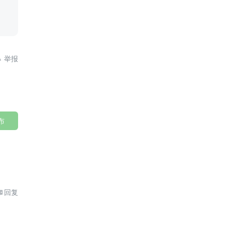

布
回复
