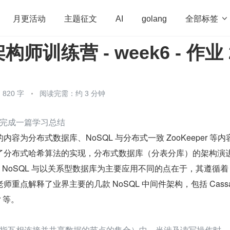
全部标签

月更活动
主题征文
AI
golang
师训练营 - week6 - 作业 
penHarmony
算法
学习方法
Web3.0
高
程序员
运维
深度思考
低代码
redis
820 字
阅读完需：约 3 分钟
完成一篇学习总结
容为分布式数据库、NoSQL 与分布式一致 ZooKeeper 等内
了分布式哈希算法的实现，分布式数据库（分表分库）的架构演
念。NoSQL 与以关系型数据库为主要应用不同的点在于，其遵循着 C
重点解释了业界主要的几款 NoSQL 中间件架构，包括 Cassa
r 等。
指互相连接并共享数据的节点的集合）中，当涉及读写操作时，