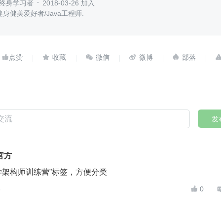
师/终身学习者
2018-03-26 加入
健身健美爱好者/Java工程师.





发
官方
学架构师训练营”标签，方便分类
6
0
