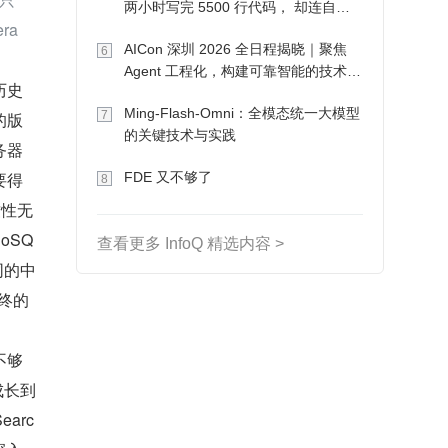
两小时写完 5500 行代码， 却连自己
ra
写的游戏都玩不了
AICon 深圳 2026 全日程揭晓｜聚焦
6
Agent 工程化，构建可靠智能的技术路
历史
径
Ming-Flash-Omni：全模态统一大模型
7
的版
的关键技术与实践
务器
要得
FDE 又不够了
8
致性无
oSQ
查看更多 InfoQ 精选内容 >
同的中
最终的
不够
成长到
arc