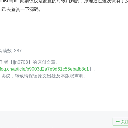
等，ZooKeeper 此前仅仅是配置的时候用到的，原理通过这次课有了
自己去鉴赏一下源码。
阅读数: 387
Q 作者【jjn0703】的原创文章。
.infoq.cn/article/b9003d2a7e9d61c55ebafb8c1
】。
.0】协议，转载请保留原文出处及本版权声明。
关
