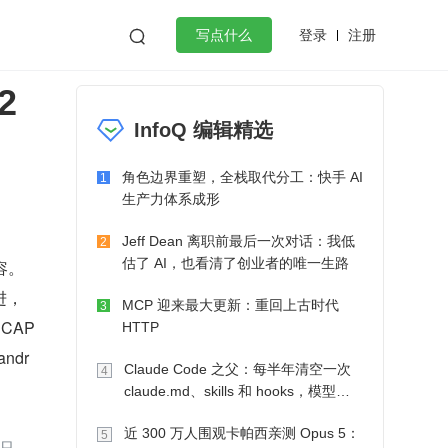
登录
注册

写点什么
2
效工作
数据库
Python
音视频
InfoQ 编辑精选
golang
微服务架构
flutter
角色边界重塑，全栈取代分工：快手 AI
1
生产力体系成形
Jeff Dean 离职前最后一次对话：我低
2
估了 AI，也看清了创业者的唯一生路
容。
进，
MCP 迎来最大更新：重回上古时代
3
AP 
HTTP
ndr
Claude Code 之父：每半年清空一次
4
claude.md、skills 和 hooks，模型自
己会想办法
近 300 万人围观卡帕西亲测 Opus 5：
5
只