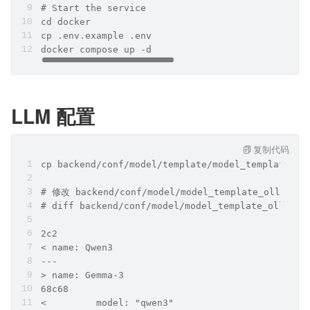
# Start the service
cd docker
cp .env.example .env
docker compose up -d
LLM 配置
复制代码
cp backend/conf/model/template/model_template_ol
# 修改 backend/conf/model/model_template_ollama.y
# diff backend/conf/model/model_template_ollama.
2c2
< name: Qwen3
---
> name: Gemma-3
68c68
<         model: "qwen3"