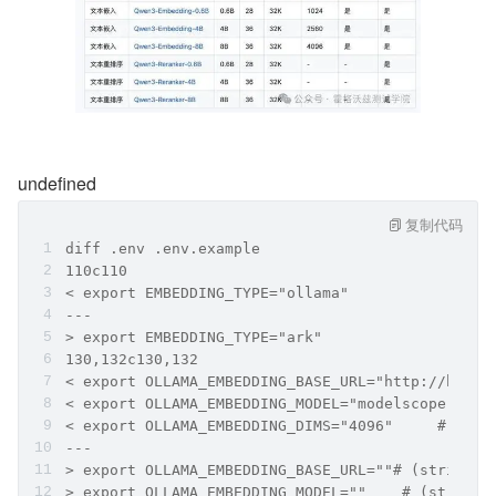
undefined
复制代码
diff .env .env.example
110c110
< export EMBEDDING_TYPE="ollama"
---
> export EMBEDDING_TYPE="ark"
130,132c130,132
< export OLLAMA_EMBEDDING_BASE_URL="http://host.
< export OLLAMA_EMBEDDING_MODEL="modelscope.cn/Q
< export OLLAMA_EMBEDDING_DIMS="4096"     # (int
---
> export OLLAMA_EMBEDDING_BASE_URL=""# (string, 
> export OLLAMA_EMBEDDING_MODEL=""    # (string,