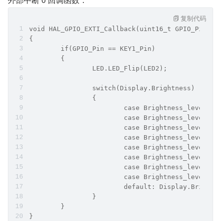
复制代码
void HAL_GPIO_EXTI_Callback(uint16_t GPIO_Pin)
{
	if(GPIO_Pin == KEY1_Pin)
	{
		LED.LED_Flip(LED2);
		switch(Display.Brightness)
		{
			case Brightness_level_
			case Brightness_level_
			case Brightness_level_
			case Brightness_level_
			case Brightness_level_
			case Brightness_level_
			case Brightness_level_
			case Brightness_level_
			default: Display.Bright
		}
	}
}