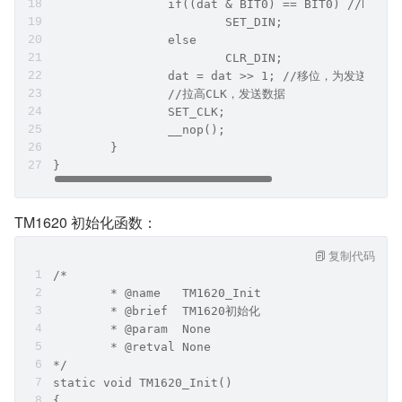
		if((dat & BIT0) == BIT0) //BI
			SET_DIN;
		else
			CLR_DIN;
		dat = dat >> 1; //移位，为发送下
		//拉高CLK，发送数据	
		SET_CLK;	
		__nop();
	}	
}
TM1620 初始化函数：
复制代码
/*
	* @name   TM1620_Init
	* @brief  TM1620初始化
	* @param  None
	* @retval None      
*/
static void TM1620_Init() 
{