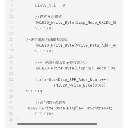
	uint8_t i = 0;
	//设置显示模式
	TM1620_Write_Byte(Disp_Mode_GRID6_SEG8);
	SET_STB;  
    //设置地址自动增加模式
	TM1620_Write_Byte(Write_Data_Addr_Auto_A
	SET_STB;
	//利用循环清除显示寄存器地址
	TM1620_Write_Byte(Disp_SFR_Addr_00H); 
	for(i=0;i<Disp_SFR_Addr_Num;i++)
		TM1620_Write_Byte(0x00); 
    SET_STB; 
	//调节数码管辉度
    TM1620_Write_Byte(Display.Brightness);
	SET_STB; 
}