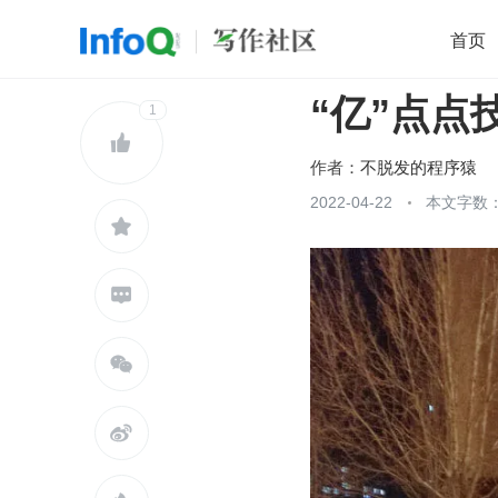
首页
“亿”点点
移动开发
1
Java
开源
架构
O

前端
AI
大数据
团队管理
作者：
不脱发的程序猿
查看更多
2022-04-22
本文字数：




