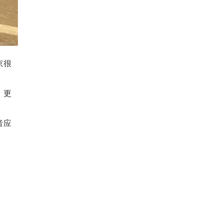
京很
，更
音应