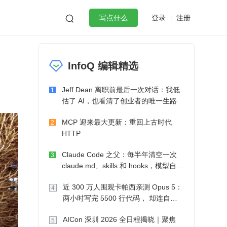
登录
注册

写点什么
效工作
数据库
Python
音视频
InfoQ 编辑精选
golang
微服务架构
flutter
Jeff Dean 离职前最后一次对话：我低
1
估了 AI，也看清了创业者的唯一生路
MCP 迎来最大更新：重回上古时代
2
HTTP
Claude Code 之父：每半年清空一次
3
claude.md、skills 和 hooks，模型自己
会想办法
近 300 万人围观卡帕西亲测 Opus 5：
4
两小时写完 5500 行代码， 却连自己
写的游戏都玩不了
AICon 深圳 2026 全日程揭晓｜聚焦
5