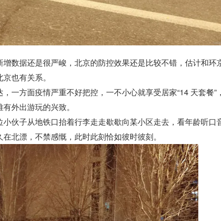
新增数据还是很严峻，北京的防控效果还是比较不错，估计和环
北京也有关系。
，一方面疫情严重不好把控，一不小心就享受居家“14 天套餐”
难有外出游玩的兴致。
位小伙子从地铁口抬着行李走走歇歇向某小区走去，看年龄听口
久在北漂，不禁感慨，此时此刻恰如彼时彼刻。