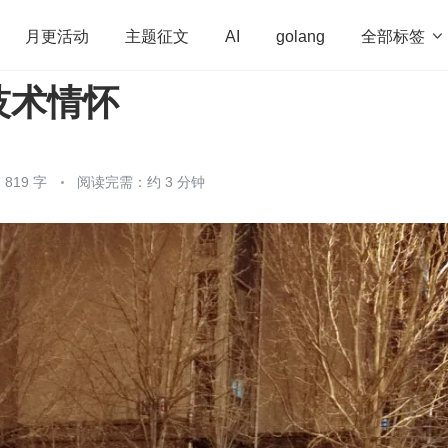
全部标签

月更活动
主题征文
AI
golang
技术情怀
penHarmony
算法
学习方法
Web3.0
高
程序员
运维
深度思考
低代码
redis
819 字
阅读完需：约 3 分钟