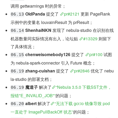
调用 gettwarnings 时的异常；
OldPanda
 提交了 
pr#2121
 更新 PageRank 
06.13
示例中的变量名 louvainResult 为 prResult；
ShenhaiNKN
 发现了 nebula-studio 在识别在线
06.14
机器数量同实际情况有出入，论坛贴 
#13329
 则留下
了具体情况；
chenweisomebody126
 提交了 
pr#100
 试图
06.15
为 nebula-spark-connector 引入 Future 概念；
zhang-cuishan
 提交了 
pr#2846
 优化了 nebu
06.19
la-studio 的部署文档；
魔道子
 解决了
“Nebula 3.5.0 下载SST文件，
06.19
报错"E_INVALID_JOB"”
的问题；
albert
 解决了
“无法下载 gcr.io 镜像导致 pod 
06.20
一直处于 ImagePullBackOff 状态”
的问题；