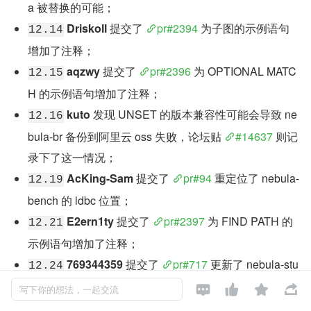
a 被替换的可能；
Driskoll
 提交了 
pr#2394
 为子图的示例语句
12.14
增加了注释；
aqzwy
 提交了 
pr#2396
 为 OPTIONAL MATC
12.15
H 的示例语句增加了注释；
kuto
 发现 UNSET 的版本兼容性可能会导致 ne
12.16
bula-br 备份到阿里云 oss 失败，论坛贴 
#14637
 则记
录下了这一情况；
AcKing-Sam
 提交了 
pr#94
 重定位了 nebula-
12.19
bench 的 ldbc 位置；
E2ern1ty
 提交了 
pr#2397
 为 FIND PATH 的
12.21
示例语句增加了注释；
769344359
 提交了 
pr#717
 更新了 nebula-stu
12.24
dio 的安装示例；




写下你的想法，一起交流
shubihu
 提交了 
pr#718
 试图修改了 nebula-s
12.26