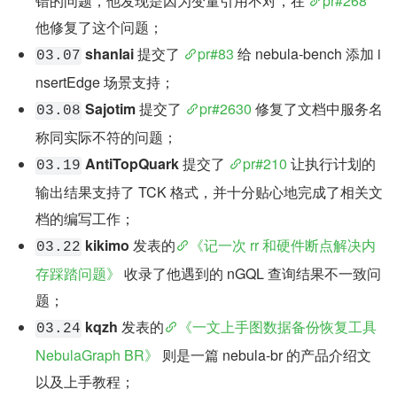
错的问题，他发现是因为变量引用不对，在 
pr#268
他修复了这个问题；
shanlai
 提交了 
pr#83
 给 nebula-bench 添加 i
03.07
nsertEdge 场景支持；
Sajotim
 提交了 
pr#2630
 修复了文档中服务名
03.08
称同实际不符的问题；
AntiTopQuark
 提交了 
pr#210
 让执行计划的
03.19
输出结果支持了 TCK 格式，并十分贴心地完成了相关文
档的编写工作；
kikimo
 发表的
《记一次 rr 和硬件断点解决内
03.22
存踩踏问题》
 收录了他遇到的 nGQL 查询结果不一致问
题；
kqzh
 发表的
《一文上手图数据备份恢复工具 
03.24
NebulaGraph BR》
 则是一篇 nebula-br 的产品介绍文
以及上手教程；