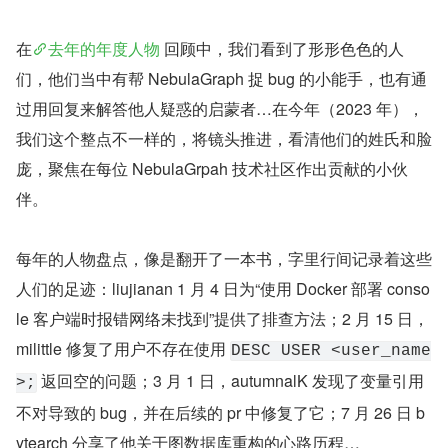
在
去年的年度人物
 回顾中，我们看到了形形色色的人
们，他们当中有帮 NebulaGraph 捉 bug 的小能手，也有通
过用回复来解答他人疑惑的启蒙者…在今年（2023 年），
我们这个整点不一样的，将镜头推进，看清他们的姓氏和脸
庞，聚焦在每位 NebulaGrpah 技术社区作出贡献的小伙
伴。
每年的人物盘点，像是翻开了一本书，字里行间记录着这些
人们的足迹：liujianan 1 月 4 日为“使用 Docker 部署 conso
le 客户端时报错网络未找到”提供了排查方法；2 月 15 日，
milittle 修复了用户不存在使用 
DESC USER <user_name
 返回空的问题；3 月 1 日，autumnalK 发现了变量引用
>;
不对导致的 bug，并在后续的 pr 中修复了它；7 月 26 日 b
ytearch 分享了他关于图数据库重构的心路历程…