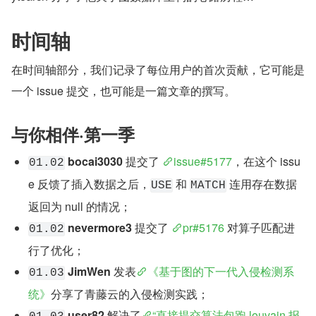
时间轴
在时间轴部分，我们记录了每位用户的首次贡献，它可能是
一个 issue 提交，也可能是一篇文章的撰写。
与你相伴·第一季
bocai3030
 提交了 
issue#5177
，在这个 issu
01.02
e 反馈了插入数据之后，
 和 
 连用存在数据
USE
MATCH
返回为 null 的情况；
nevermore3
 提交了 
pr#5176
 对算子匹配进
01.02
行了优化；
JimWen
 发表
《基于图的下一代入侵检测系
01.03
统》
分享了青藤云的入侵检测实践；
user82
 解决了
“直接提交算法包跑 louvain 报