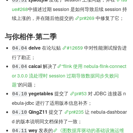
03.31
ue#268
中描述过期 session 是如何导致后续 session 持
续上涨的，并在随后他提交的 
pr#269
 中修复了它；
与你相伴·第二季
delve
 在论坛贴 
#12659
 中对性能测试报告进
04.04
行了勘正；
caicai
 解决了
“flink 使用 nebula-flink-connect
04.04
or 3.0.0 流处理时 session 过期导致数据同步失败问
题”
的问题；
yegetables
 提交了 
pr#53
 对 JDBC 连接器 n
04.10
ebula-jdbc 进行了适用版本信息补齐；
QingZ11
 提交了 
pr#235
 让 nebula-dashboar
04.10
d 的版本说明同文档保持了一致；
wey
 发表的
《图数据库驱动的基础设施运维
04.11