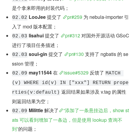
是个拿来即用的封装代码；
LooJee
 提交了 
pr#259
 为 nebula-importer 引
02.02
入了 mod 版本配置；
lisahui
 提交了 
pr#312
 对国外开源活动 GSoC 
02.03
进行了项目任务描述；
soul-gin
 提交了 
pr#130
 支持了 ngbatis 的 se
02.03
ssion 管理；
may11544
 在 
issue#5329
 反馈了 
02.09
MATCH 
(v) WHERE id(v) IN ["xxx"] RETURN prope
 返回结果如果涉及 v.tag 的属性
rties(v:default)
则返回结果为空；
Milittle
 解决了
“添加了一条悬挂边后，show st
02.09
ats 可以看到增加了一条边，但是使用 lookup 查询不
到”
的问题；