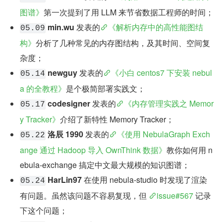
图谱》
第一次提到了用 LLM 来节省数据工程师的时间；
min.wu
 发表的
《解析内存中的高性能图结
05.09
构》
分析了几种常见的内存图结构，及其时间、空间复
杂度；
newguy
 发表的
《小白 centos7 下安装 nebul
05.14
a 的全教程》
是个极简部署实践文；
codesigner
 发表的
《内存管理实践之 Memor
05.17
y Tracker》
介绍了新特性 Memory Tracker；
洛辰 1990
 发表的
《使用 NebulaGraph Exch
05.22
ange 通过 Hadoop 导入 OwnThink 数据》
教你如何用 n
ebula-exchange 搞定中文最大规模的知识图谱；
HarLin97
 在使用 nebula-studio 时发现了渲染
05.24
有问题。虽然该问题不容易复现，但 
issue#567
 记录
下这个问题；