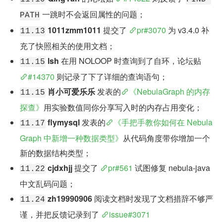
 一跳时不会返回属性的问题；
PATH
1011zmm1011
 提交了 
pr#3070
 为 v3.4.0 补
11.13
充了快照相关的使用文档；
lsh
 在用 NOLOOP 时查询到了自环，论坛贴 
11.15
#14370
 则记录了下了详细的查询语句；
肖小可爱乐乐
 发表的
《NebulaGraph 的内存
11.15
探查》
用实验数值同你分享写入时的内存占用变化；
flymysql
 发表的
《手把手教你如何在 Nebula
11.17
Graph 中新增一种数据类型》
从代码角度带你增加一个
新的数据结构类型；
cjdxhjj
 提交了 
pr#561
 试图修复 nebula-java 
11.22
中文乱码问题；
zh19990906
 阅读文档时发现了文档措辞不够严
11.24
谨，并把反馈记录到了 
issue#3071