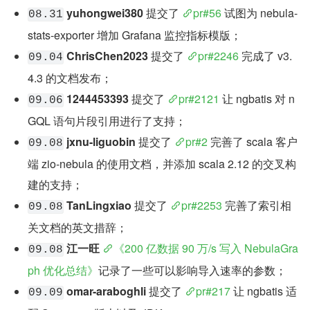
yuhongwei380
 提交了 
pr#56
 试图为 nebula-
08.31
stats-exporter 增加 Grafana 监控指标模版；
ChrisChen2023
 提交了 
pr#2246
 完成了 v3.
09.04
4.3 的文档发布；
1244453393
 提交了 
pr#2121
 让 ngbatis 对 n
09.06
GQL 语句片段引用进行了支持；
jxnu-liguobin
 提交了 
pr#2
 完善了 scala 客户
09.08
端 zio-nebula 的使用文档，并添加 scala 2.12 的交叉构
建的支持；
TanLingxiao
 提交了 
pr#2253
 完善了索引相
09.08
关文档的英文措辞；
江一旺
《200 亿数据 90 万/s 写入 NebulaGra
09.08
ph 优化总结》
记录了一些可以影响导入速率的参数；
omar-araboghli
 提交了 
pr#217
 让 ngbatis 适
09.09