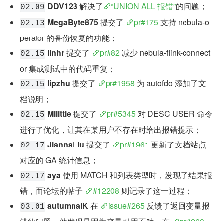
DDV123
 解决了
“UNION ALL 报错”
的问题；
02.09
MegaByte875
 提交了 
pr#175
 支持 nebula-o
02.13
perator 的备份恢复的功能；
linhr
 提交了 
pr#82
 减少 nebula-flink-connect
02.15
or 集成测试中的代码重复；
lipzhu
 提交了 
pr#1958
 为 autofdo 添加了文
02.15
档说明；
Milittle
 提交了 
pr#5345
 对 DESC USER 命令
02.15
进行了优化，让其在某用户不存在时给出报错提示；
JiannaLiu
 提交了 
pr#1961
 更新了文档站点
02.17
对应的 GA 统计信息；
aya
 使用 MATCH 和列表类型时，发现了结果报
02.17
错，而论坛的帖子 
#12208
 则记录了这一过程；
autumnalK
 在 
issue#265
 反馈了返回变量报
03.01