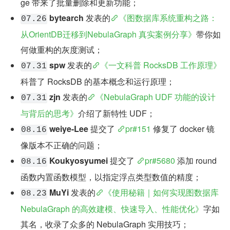
ge 带来了批量删除和更新功能；
bytearch
 发表的
《图数据库系统重构之路：
07.26
从OrientDB迁移到NebulaGraph 真实案例分享》
带你如
何做重构的灰度测试；
spw
 发表的
《一文科普 RocksDB 工作原理》
07.31
科普了 RocksDB 的基本概念和运行原理；
zjn
 发表的
《NebulaGraph UDF 功能的设计
07.31
与背后的思考》
介绍了新特性 UDF；
weiye-Lee
 提交了 
pr#151
 修复了 docker 镜
08.16
像版本不正确的问题；
Koukyosyumei
 提交了 
pr#5680
 添加 round 
08.16
函数内置函数模型，以指定浮点类型数值的精度；
MuYi
 发表的
《使用秘籍｜如何实现图数据库 
08.23
NebulaGraph 的高效建模、快速导入、性能优化》
字如
其名，收录了众多的 NebulaGraph 实用技巧；