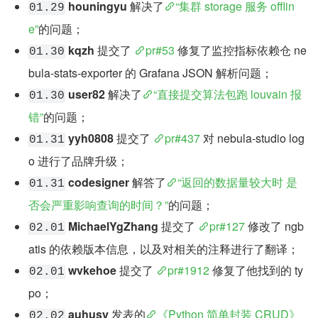
houningyu
 解决了
“集群 storage 服务 offlin
01.29
e”
的问题；
kqzh
 提交了 
pr#53
 修复了监控指标依赖仓 ne
01.30
bula-stats-exporter 的 Grafana JSON 解析问题；
user82
 解决了
“直接提交算法包跑 louvain 报
01.30
错”
的问题；
yyh0808
 提交了 
pr#437
 对 nebula-studio log
01.31
o 进行了品牌升级；
codesigner
 解答了
“返回的数据量较大时 是
01.31
否会严重影响查询的时间？”
的问题；
MichaelYgZhang
 提交了 
pr#127
 修改了 ngb
02.01
atis 的依赖版本信息，以及对相关的注释进行了翻译；
wvkehoe
 提交了 
pr#1912
 修复了他找到的 ty
02.01
po；
auhusy
 发表的
《Python 简单封装 CRUD》
02.02