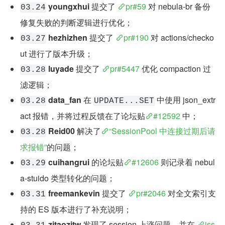
youngxhui
 提交了 
pr#59
 对 nebula-br 备份
03.24
修复失败的判断逻辑进行优化；
hezhizhen
 提交了 
pr#190
 对 actions/checko
03.27
ut 进行了版本升级；
luyade
 提交了 
pr#5447
 优化 compaction 过
03.28
滤逻辑；
data_fan
 在 
 中使用 json_extr
03.28
UPDATE...SET
act 报错，并将过程反馈在了论坛贴
#12592
 中；
Reid00
 解决了
“SessionPool 中连接过期后请
03.28
求报错”
的问题；
cuihangrui
 的论坛贴
#12606
 则记录着 nebul
03.29
a-stuido 类型转化的问题；
freemankevin
 提交了 
pr#2046
 对全文索引支
03.31
持的 ES 版本进行了补充说明；
zjtaozjtw
 发现了 session 上涨问题，并在 
iss