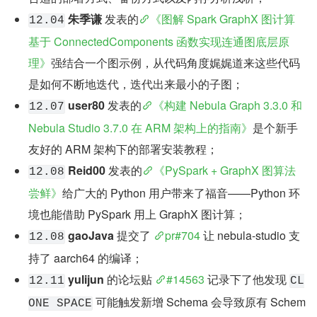
朱季谦
 发表的
《图解 Spark GraphX 图计算
12.04
基于 ConnectedComponents 函数实现连通图底层原
理》
强结合一个图示例，从代码角度娓娓道来这些代码
是如何不断地迭代，迭代出来最小的子图；
user80
 发表的
《构建 Nebula Graph 3.3.0 和 
12.07
Nebula Studio 3.7.0 在 ARM 架构上的指南》
是个新手
友好的 ARM 架构下的部署安装教程；
Reid00
 发表的
《PySpark + GraphX 图算法
12.08
尝鲜》
给广大的 Python 用户带来了福音——Python 环
境也能借助 PySpark 用上 GraphX 图计算；
gaoJava
 提交了 
pr#704
 让 nebula-studio 支
12.08
持了 aarch64 的编译；
yulijun
 的论坛贴 
#14563
 记录下了他发现 
12.11
CL
 可能触发新增 Schema 会导致原有 Schem
ONE SPACE