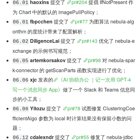
haoxins
 提交了 
pr#204
 提倡 IfNotPresent 作
06.01
为 Chart 中的默认的 imagePullPolicy；
fbpcchen
 提交了 
pr#77
 为图算法 nebula-alg
06.01
orithm 的度统计带来了配置解析；
DiligenceLai
 提交了 
pr#143
 优化了 nebula-e
06.02
xchange 的示例书写规范；
artemkorsakov
 提交了 
pr#98
 对 nebula-spar
06.05
k-connector 的 getScanParts 函数实现进行了优化；
xjc
 发表的
《AI 协助办公 ｜记一次用 GPT-4 
06.06
写一个消息同步 App》
做了一个 Slack 和 Teams 信息同
步的小工具；
Yitozu
 提交了 
pr#78
 试图修复 ClusteringCoe
06.08
fficientAlgo 参数为 local 时计算结果没有保留小数的问
题；
cdalexndr
 提交了 
pr#55
 修复了 nebula-jdbc 
06.12