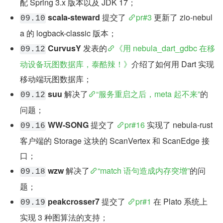
配 Spring 3.x 版本以及 JDK 17；
scala-steward
 提交了 
pr#3
 更新了 zio-nebul
09.10
a 的 logback-classic 版本；
CurvusY
 发表的
《用 nebula_dart_gdbc 在移
09.12
动设备玩图数据库，泰酷辣！》
介绍了如何用 Dart 实现
移动端玩图数据库；
suu
 解决了
“服务重启之后，meta 起不来”
的
09.12
问题；
WW-SONG
 提交了 
pr#16
 实现了 nebula-rust 
09.16
客户端的 Storage 这块的 ScanVertex 和 ScanEdge 接
口；
wzw
 解决了
“match 语句造成内存突增”
的问
09.18
题；
peakcrosser7
 提交了 
pr#1
 在 Plato 系统上
09.19
实现 3 种图算法的支持；