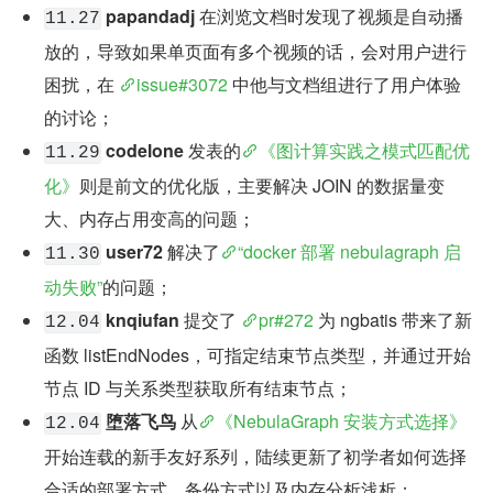
papandadj
 在浏览文档时发现了视频是自动播
11.27
放的，导致如果单页面有多个视频的话，会对用户进行
困扰，在 
issue#3072
 中他与文档组进行了用户体验
的讨论；
codelone
 发表的
《图计算实践之模式匹配优
11.29
化》
则是前文的优化版，主要解决 JOIN 的数据量变
大、内存占用变高的问题；
user72
 解决了
“docker 部署 nebulagraph 启
11.30
动失败”
的问题；
knqiufan
 提交了 
pr#272
 为 ngbatis 带来了新
12.04
函数 listEndNodes，可指定结束节点类型，并通过开始
节点 ID 与关系类型获取所有结束节点；
堕落飞鸟
 从
《NebulaGraph 安装方式选择》
12.04
开始连载的新手友好系列，陆续更新了初学者如何选择
合适的部署方式、备份方式以及内存分析浅析；