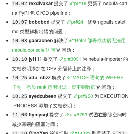
rexdivakar
 提交了 
pr#18
 更新了 nebula-cari
10.02
na PyPI 包 CI/CD pipeline；
bobobod
 提交了 
pr#241
 修复 ngbatis dateti
10.07
me 类型解析出错的问题；
gaarachen
 解决了
“Helm 部署成功后无法用 
10.08
nebula console 访问”
的问题；
jyf111
 提交了 
pr#3031
 为 nebula-importer 的
10.10
文档说明添加在 CSV 分隔符上的注释；
adu_shzz
 解决了
“MATCH 语句的 WHERE 
10.25
子句，添加 rank 范围过滤，查不到数据”
的问题；
syedzubeen
 提交了 
pr#250
 为 EXECUTION
10.25
-PROCESS 添加了文档说明；
flymysql
 提交了 
pr#5753
 试图在删除空间时
11.06
减少写锁的阻塞时间；
QingYan
 的论坛贴 
#14322
 则反馈了 
11.10
FIND 