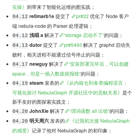
实操》
则带来了智能化运维的图实践；
re0marb1e
 提交了 
pr#22
 优化了 Node 客户
04.12
端 nebula-node 的 Parser 处理逻辑；
浅唱 a
 解决了
“storage 启动不了”
的问题；
04.12
dutor
 提交了 
pr#5493
 解决了 graphd 启动失
04.13
败时，相关进程不能通过信号停止的问题；
newguy
 解决了
“安装部署完毕后，可以创建 
04.17
space，但是一插入数据就报错”
的问题；
steam
 发表的
《从内核仓到各类编程语言：
04.19
可视化探讨 NebulaGraph 开源社区中的贡献关系》
是个
新手友好的图探索实践文；
JohnXie
 解决了
“谓词函数 all 出错”
的问题；
04.20
明天周六
 发表的
《记我初次接 NebulaGraph 
04.20
的感受》
记录了他对 NebulaGraph 的初印象；