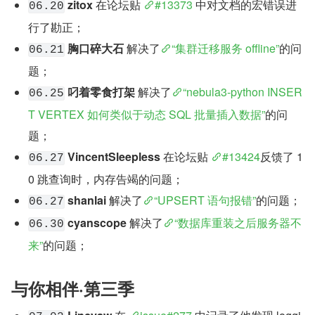
zitox
 在论坛贴 
#13373
 中对文档的宏错误进
06.20
行了勘正；
胸口碎大石
 解决了
“集群迁移服务 offline”
的问
06.21
题；
叼着零食打架
 解决了
“nebula3-python INSER
06.25
T VERTEX 如何类似于动态 SQL 批量插入数据”
的问
题；
VincentSleepless
 在论坛贴 
#13424
反馈了 1
06.27
0 跳查询时，内存告竭的问题；
shanlai
 解决了
“UPSERT 语句报错”
的问题；
06.27
cyanscope
 解决了
“数据库重装之后服务器不
06.30
来”
的问题；
与你相伴·第三季