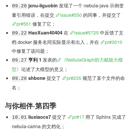
jxnu-liguobin
 发现了一个 nebula-java 示例变
09.20
量引用错误，在提交 
issue#550
 的同事，并提交了 
pr#551
 修复了它；
HaoXuan40404
 在 
issue#5725
 中反馈了文
09.22
档 docker 服务名同实际显示有出入，并在 
pr#3010
中修复了该问题；
亨利 1
 发表的
《NebulaGraph助力赋能大模
09.27
型》
论述了大模型的意义；
shbone
 提交了 
pr#235
 规范了某个文件的命
09.28
名；
与你相伴·第四季
liuxiaocs7
 提交了 
pr#17
 用了 Sphinx 完成了 
10.01
nebula-carina 的文档化；