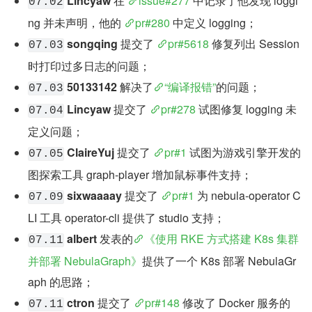
Lincyaw
 在 
issue#277
 中记录了他发现 loggi
07.02
ng 并未声明，他的 
pr#280
 中定义 logging；
songqing
 提交了 
pr#5618
 修复列出 Session 
07.03
时打印过多日志的问题；
50133142
 解决了
“编译报错”
的问题；
07.03
Lincyaw
 提交了 
pr#278
 试图修复 logging 未
07.04
定义问题；
ClaireYuj
 提交了 
pr#1
 试图为游戏引擎开发的
07.05
图探索工具 graph-player 增加鼠标事件支持；
sixwaaaay
 提交了 
pr#1
 为 nebula-operator C
07.09
LI 工具 operator-cli 提供了 studio 支持；
albert
 发表的
《使用 RKE 方式搭建 K8s 集群
07.11
并部署 NebulaGraph》
提供了一个 K8s 部署 NebulaGr
aph 的思路；
ctron
 提交了 
pr#148
 修改了 Docker 服务的
07.11