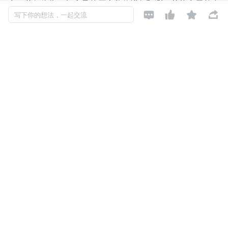
中，若仅依靠目标变量的历史数值进行预测，其能力天然存




写下你的想法，一起交流
在上限。而时序预测真正的技术挑战，正聚焦于对协变量的
精准预测和运用。
01 从单变量预测到协变量预测
早期的时序模型，关注的是单一曲线的自身变化趋势。要解
决的问题通常被表述为：这条曲线未来会如何变化？
但在工业环境中，更具实际价值的核心问题是：在当前的环
境与工况条件下，这条曲线会如何变化？
温度、湿度、负载、控制参数、运行状态……这些能够影响
目标变量变化的外部因素，被称为协变量（Covariates）。