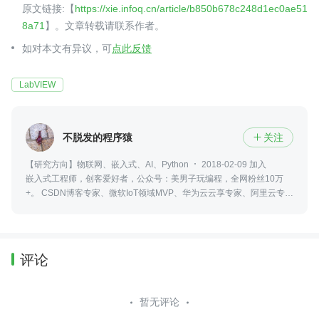
原文链接:【
https://xie.infoq.cn/article/b850b678c248d1ec0ae51
8a71
】。文章转载请联系作者。
如对本文有异议，可
点此反馈
LabVIEW
不脱发的程序猿
关注

【研究方向】物联网、嵌入式、AI、Python
2018-02-09 加入
嵌入式工程师，创客爱好者，公众号：美男子玩编程，全网粉丝10万
+。 CSDN博客专家、微软IoT领域MVP、华为云云享专家、阿里云专家
博主、知乎认证科学技术领域答主。
评论
暂无评论