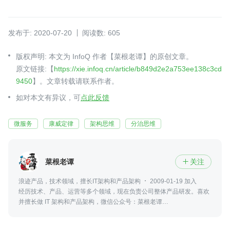
发布于: 2020-07-20
阅读数: 605
版权声明: 本文为 InfoQ 作者【菜根老谭】的原创文章。
原文链接:【
https://xie.infoq.cn/article/b849d2e2a753ee138c3cd
9450
】。文章转载请联系作者。
如对本文有异议，可
点此反馈
微服务
康威定律
架构思维
分治思维
菜根老谭
关注

浪迹产品，技术领域，擅长IT架构和产品架构
2009-01-19 加入
经历技术、产品、运营等多个领域，现在负责公司整体产品研发。喜欢
并擅长做 IT 架构和产品架构，微信公众号：菜根老谭
（ID:CGLT_TAN），欢迎关注，聊产品，聊技术。