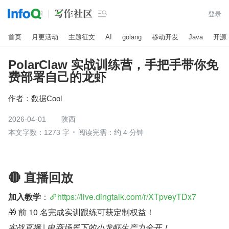

登录
首页
月更活动
主题征文
AI
golang
移动开发
Java
开源
PolarClaw 实战训练营，手把手带你免
费部署自己的龙虾
作者：
数据Cool
2026-04-01
陕西
本文字数：1273 字
阅读完需：约 4 分钟
🔴 直播回放
加入教学
：
https://live.dingtalk.com/r/XTpveyTDx7
🎁 前 10 名完成实训跟练可获定制权益！
实战直播 | 电商场景下的小龙虾生产力全开！