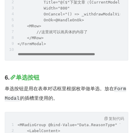
           Title="@($"下架文章（{CurrentModel?.Tit
           Width="800"
           OnCancel="() => _withdrawModalVisible
           OnOk=@HandleOnOk>
    <MRow>
        //这里就可以画具体的内容了
    </MRow>
</FormModal>
6.
单选按钮
单选按钮是用在表单对话框里根据枚举做单选。放在
Form
的插槽里使用的。
Modal
复制代码
<MRadioGroup @bind-Value="Data.ReasonType" TValu
    <LabelContent>