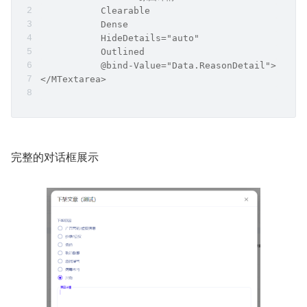
           Clearable
           Dense
           HideDetails="auto"
           Outlined
           @bind-Value="Data.ReasonDetail">
</MTextarea>
完整的对话框展示