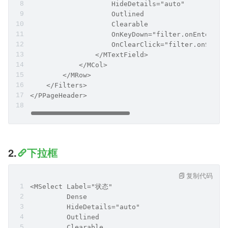
                    HideDetails="auto" 
                    Outlined 
                    Clearable
                    OnKeyDown="filter.onEnter"
                    OnClearClick="filter.onSearc
                </MTextField>
            </MCol>
        </MRow>
    </Filters>
</PPageHeader>
2.
下拉框
复制代码
<MSelect Label="状态" 
         Dense
         HideDetails="auto"
         Outlined
         Clearable