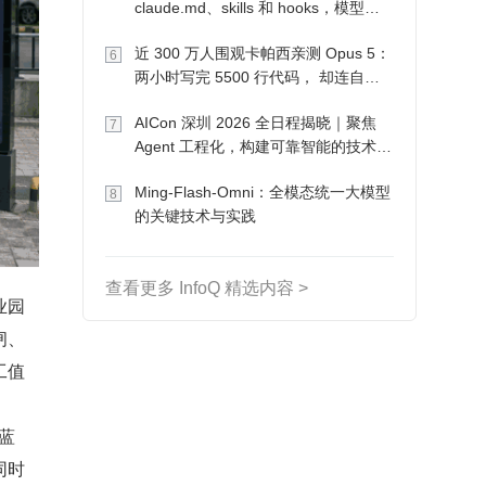
claude.md、skills 和 hooks，模型自
己会想办法
近 300 万人围观卡帕西亲测 Opus 5：
6
两小时写完 5500 行代码， 却连自己
写的游戏都玩不了
AICon 深圳 2026 全日程揭晓｜聚焦
7
Agent 工程化，构建可靠智能的技术路
径
Ming-Flash-Omni：全模态统一大模型
8
的关键技术与实践
查看更多 InfoQ 精选内容 >
业园
闸、
工值
蓝
同时