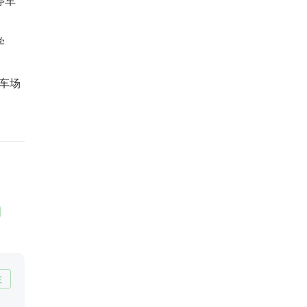
停车
学
。
车场
注