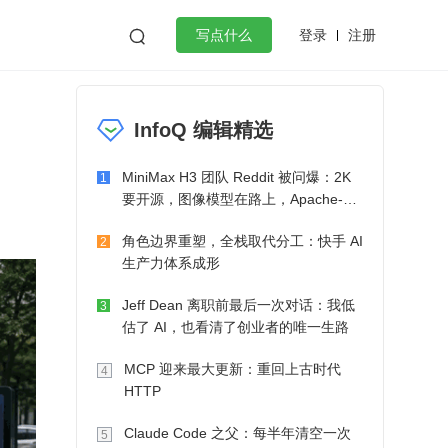
登录
注册

写点什么
效工作
数据库
Python
音视频
InfoQ 编辑精选
golang
微服务架构
flutter
MiniMax H3 团队 Reddit 被问爆：2K
1
要开源，图像模型在路上，Apache-2.0
也在考虑了
角色边界重塑，全栈取代分工：快手 AI
2
生产力体系成形
Jeff Dean 离职前最后一次对话：我低
3
估了 AI，也看清了创业者的唯一生路
MCP 迎来最大更新：重回上古时代
4
HTTP
Claude Code 之父：每半年清空一次
5