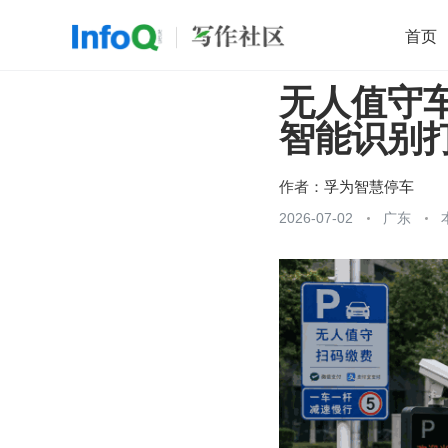
首页
无人值守
移动开发
Java
开源
架构
O
智能识别
前端
AI
大数据
团队管理
查看更多

作者：
孚为智慧停车
2026-07-02
广东