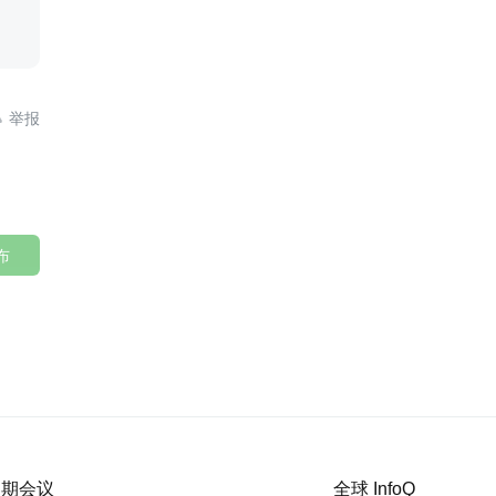
，

布
 近期会议
全球 InfoQ