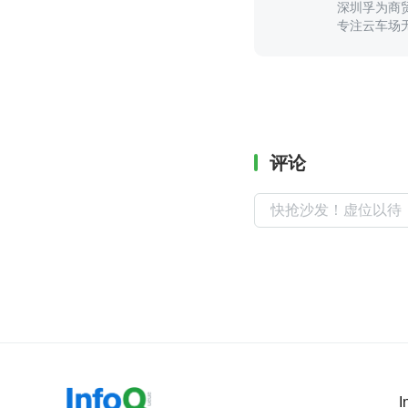
深圳孚为商
专注云车场
评论
I