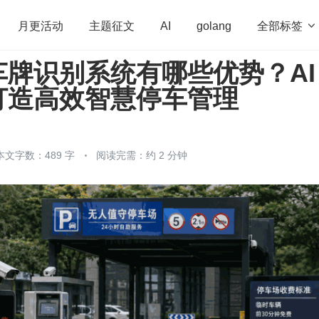
全部标签

月更活动
主题征文
AI
golang
车牌识别系统有哪些优势？AI
penHarmony
算法
学习方法
Web3.0
高
打造高效智慧停车管理
程序员
运维
深度思考
低代码
redis
本文字数：489 字
阅读完需：约 2 分钟