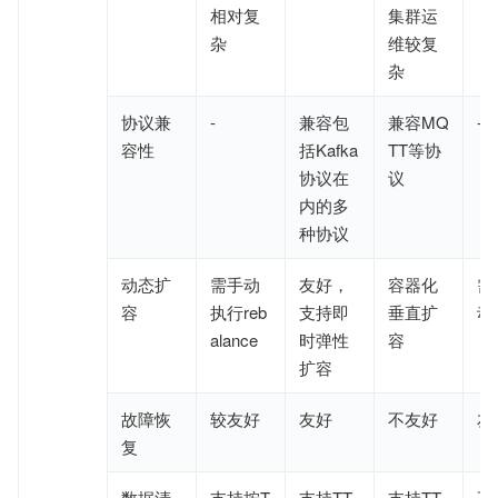
相对
复
集群运
杂
维较复
杂
协议兼
-
兼容
包
兼容
M
Q
-
容性
括
K
afka
T
T
等
协
协议
在
议
内的
多
种协议
动态扩
需手动
友好，
容器化
需
容
执行reb
支持即
垂直
扩
动
alance
时弹性
容
扩容
故障恢
较友好
友好
不友好
友
复
数据清
支持按T
支持TT
支持TT
不