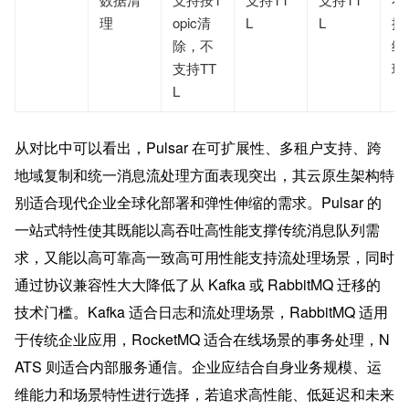
理
opic清
L
L
按
除，不
级
支持TT
理
L
从对比中可以看出，Pulsar 在可扩展性、多租户支持、跨
地域复制和统一消息流处理方面表现突出，其云原生架构特
别适合现代企业全球化部署和弹性伸缩的需求。Pulsar 的
一站式特性使其既能以高吞吐高性能支撑传统消息队列需
求，又能以高可靠高一致高可用性能支持流处理场景，同时
通过协议兼容性大大降低了从 Kafka 或 RabbitMQ 迁移的
技术门槛。Kafka 适合日志和流处理场景，RabbitMQ 适用
于传统企业应用，RocketMQ 适合在线场景的事务处理，N
ATS 则适合内部服务通信。企业应结合自身业务规模、运
维能力和场景特性进行选择，若追求高性能、低延迟和未来