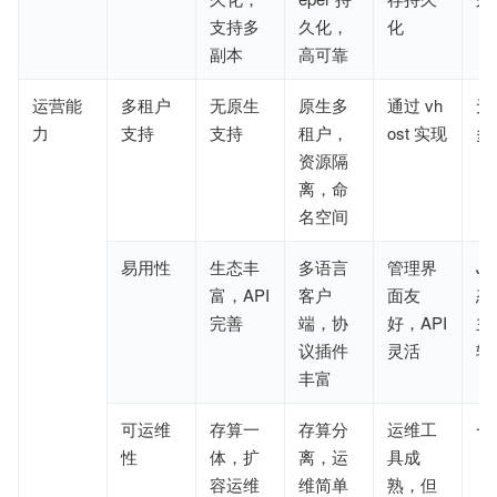
支持多
久化，
化
副本
高可靠
运营能
多租户
无原生
原生多
通过 vh
无
力
支持
支持
租户，
ost 实现
多
资源隔
离，命
名空间
易用性
生态丰
多语言
管理界
Ja
富，API 
客户
面友
态
完善
端，协
好，API 
主，
议插件
灵活
较
丰富
可运维
存算
一
存算分
运维工
一
性
体
，
扩
离，运
具成
容
运维
维简单
熟，但