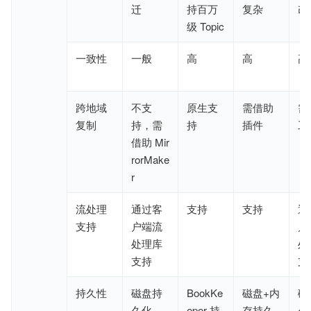
迁
持百万
复杂
改
级 Topic
一致性
一般
高
高
高
跨地域
不支
原生支
需借助
需
复制
持
，
需
持
插件
工
借助 Mir
rorMake
r
流处理
通过
客
支持
支持
通
支持
户端
流
户
处理库
处
支持
支
持久性
磁盘持
BookKe
磁盘
+
内
磁
久化，
eper 持
存
持久
久