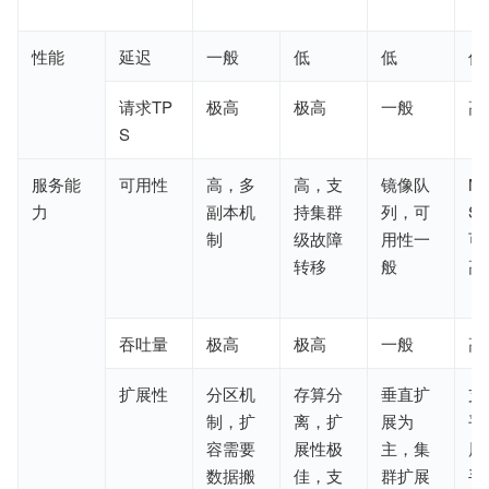
性能
延迟
一般
低
低
低
请求TP
极高
极
高
一般
高
S
服务能
可用性
高
，
多
高
，
支
镜像队
Ma
力
副本机
持
集群
列，可
Sl
制
级
故障
用性
一
可
转移
般
高
吞吐量
极高
极高
一般
高
扩展性
分区机
存算分
垂直扩
支
制，
扩
离，扩
展为
平
容
需要
展性极
主，集
展
数据搬
佳，支
群扩展
手