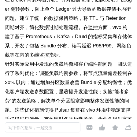
er 翻转参数，防止单个 Ledger 过大导致的数据存储不均衡
问题。建立了统一的数据保留策略，将 TTL 与 Retention 
周期对齐，简化数据过期处理流程。在监控方面，vivo 构
建了基于 Prometheus + Kafka + Druid 的指标采集和存储体
系，开发了包括 Bundle 分布、读写延迟 P95/P99、网络负
载等在内的多维监控指标。
针对实际应用中发现的负载均衡和客户端性能问题，团队进
行了系列优化：调整负载均衡参数，将节点流量偏差控制在 
20% 以内；通过增加分区数量改善 Bundle 分配均衡性；优
化客户端发送参数配置，显著提升发送性能；实施"能者多
劳"的发送策略，解决单个分区阻塞影响整体发送性能的问
题。这些优化措施使得 Pulsar 集群在 vivo 环境中稳定支撑
千亿级消息流量，有效应对各类异常场景，为业务提供高可




靠、低延迟的消息服务。
写下你的想法，一起交流