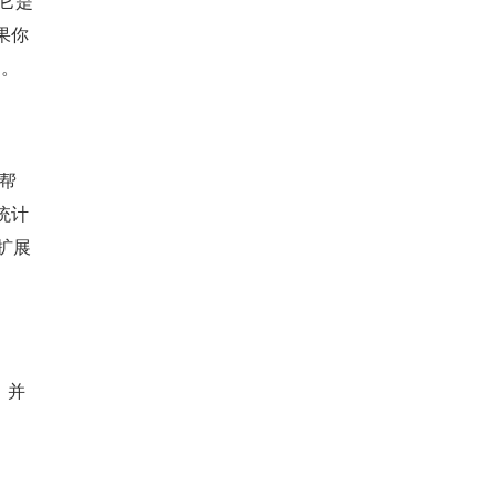
为它是
果你
）。
帮
统计
扩展
，并