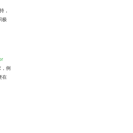
支持，
积极
or
求，例
便在