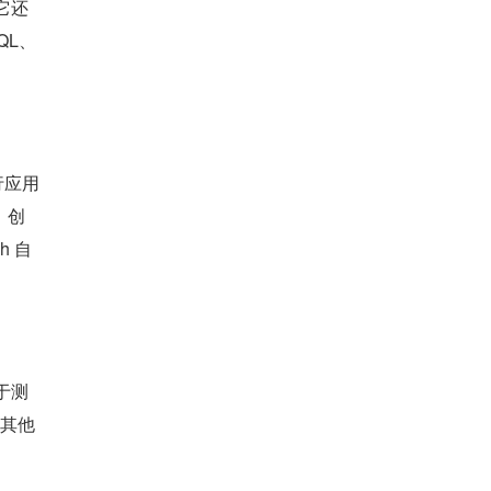
它还
QL、
行应用
。创
h 自
于测
些其他