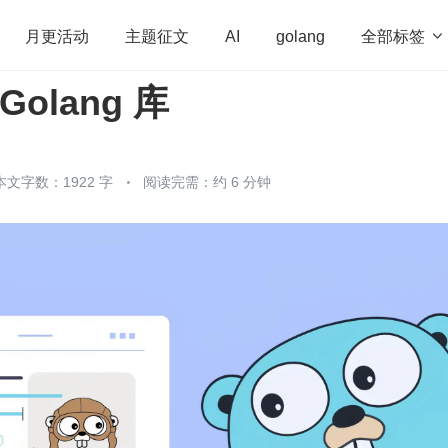
全部标签

月更活动
主题征文
AI
golang
Golang 库
penHarmony
算法
学习方法
Web3.0
高
程序员
运维
深度思考
低代码
redis
本文字数：1922 字
阅读完需：约 6 分钟