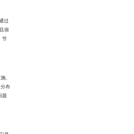
，通过
并且很
、节
设施、
建分布
问题