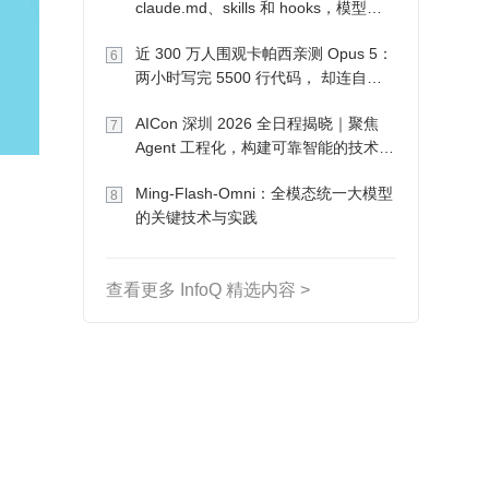
claude.md、skills 和 hooks，模型自
己会想办法
近 300 万人围观卡帕西亲测 Opus 5：
6
两小时写完 5500 行代码， 却连自己
写的游戏都玩不了
AICon 深圳 2026 全日程揭晓｜聚焦
7
Agent 工程化，构建可靠智能的技术路
径
Ming-Flash-Omni：全模态统一大模型
8
的关键技术与实践
查看更多 InfoQ 精选内容 >