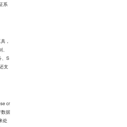
证系
。
工具，
制、
务、S
它还支
 cr
执行数据
来处