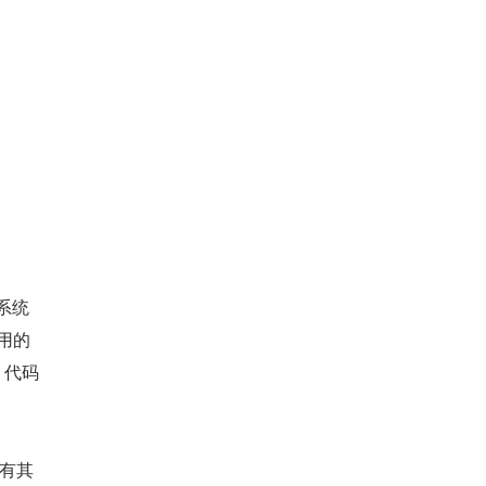
于系统
重用的
、代码
各有其