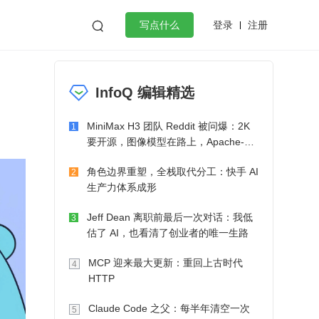
登录
注册

写点什么
效工作
数据库
Python
音视频
InfoQ 编辑精选
golang
微服务架构
flutter
MiniMax H3 团队 Reddit 被问爆：2K
1
要开源，图像模型在路上，Apache-2.0
也在考虑了
角色边界重塑，全栈取代分工：快手 AI
2
生产力体系成形
Jeff Dean 离职前最后一次对话：我低
3
估了 AI，也看清了创业者的唯一生路
MCP 迎来最大更新：重回上古时代
4
HTTP
Claude Code 之父：每半年清空一次
5