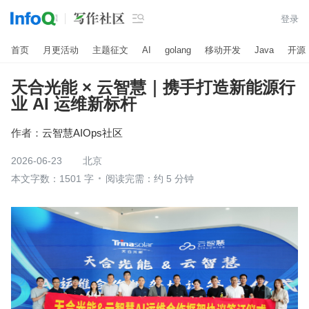

登录
首页
月更活动
主题征文
AI
golang
移动开发
Java
开源
天合光能 × 云智慧｜携手打造新能源行
业 AI 运维新标杆
作者：
云智慧AIOps社区
2026-06-23
北京
本文字数：1501 字
阅读完需：约 5 分钟