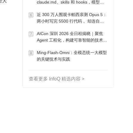
给大
claude.md、skills 和 hooks，模型自
己会想办法
近 300 万人围观卡帕西亲测 Opus 5：
6
两小时写完 5500 行代码， 却连自己
写的游戏都玩不了
AICon 深圳 2026 全日程揭晓｜聚焦
7
Agent 工程化，构建可靠智能的技术路
径
Ming-Flash-Omni：全模态统一大模型
8
的关键技术与实践
查看更多 InfoQ 精选内容 >