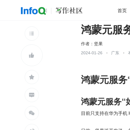
首页
鸿蒙元服务
移动开发
Java
开源
架构
O

前端
AI
大数据
团队管理
作者：
坚果
查看更多
2024-01-26
广东


鸿蒙元服务


鸿蒙元服务“
目前只支持在华为手机 H
