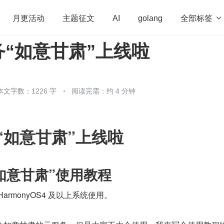
全部标签

月更活动
主题征文
AI
golang
“如意甘肃”上线啦
penHarmony
算法
学习方法
Web3.0
高
程序员
运维
深度思考
低代码
redis
本文字数：1226 字
阅读完需：约 4 分钟
“如意甘肃”上线啦
如意甘肃”使用教程
armonyOS4 及以上系统使用。