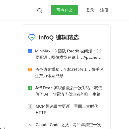
登录
注册

写点什么
效工作
数据库
Python
音视频
InfoQ 编辑精选
golang
微服务架构
flutter
MiniMax H3 团队 Reddit 被问爆：2K
1
要开源，图像模型在路上，Apache-2.0
也在考虑了
角色边界重塑，全栈取代分工：快手 AI
2
生产力体系成形
Jeff Dean 离职前最后一次对话：我低
3
估了 AI，也看清了创业者的唯一生路
MCP 迎来最大更新：重回上古时代
4
HTTP
Claude Code 之父：每半年清空一次
5