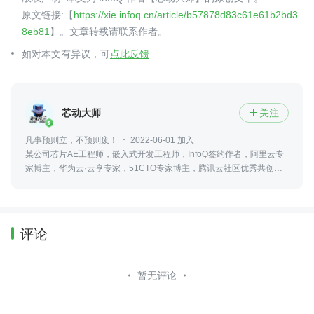
原文链接:【
https://xie.infoq.cn/article/b57878d83c61e61b2bd3
8eb81
】。文章转载请联系作者。
如对本文有异议，可
点此反馈
芯动大师
关注

凡事预则立，不预则废！
2022-06-01 加入
某公司芯片AE工程师，嵌入式开发工程师，InfoQ签约作者，阿里云专
家博主，华为云·云享专家，51CTO专家博主，腾讯云社区优秀共创
官。
评论
暂无评论