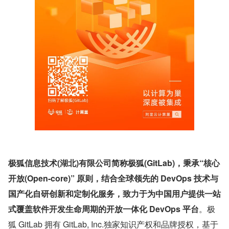
极狐信息技术(湖北)有限公司简称极狐(GitLab)，秉承“核心
开放(Open-core)” 原则，结合全球领先的 DevOps 技术与
国产化自研创新和定制化服务，致力于为中国用户提供一站
式覆盖软件开发生命周期的开放一体化 DevOps 平台
。极
狐 GitLab 拥有 GitLab, Inc.独家知识产权和品牌授权，基于 