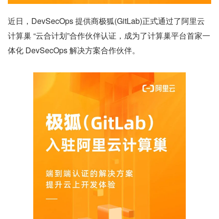
近日，DevSecOps 提供商极狐(GitLab)正式通过了阿里云
计算巢 “云合计划”合作伙伴认证，成为了计算巢平台首家一
体化 DevSecOps 解决方案合作伙伴。