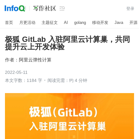

登录
首页
月更活动
主题征文
AI
golang
移动开发
Java
开源
极狐 GitLab 入驻阿里云计算巢，共同
提升云上开发体验
作者：
阿里云弹性计算
2022-05-11
本文字数：1184 字
阅读完需：约 4 分钟