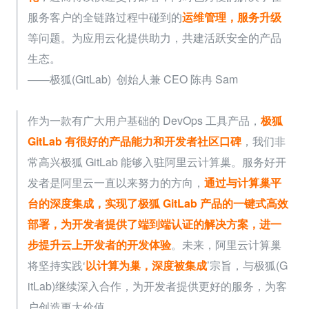
服务客户的全链路过程中碰到的
运维管理，服务升级
等问题。为应用云化提供助力，共建活跃安全的产品
生态。
——极狐(GitLab)  创始人兼 CEO 陈冉 Sam
作为一款有广大用户基础的 DevOps 工具产品，
极狐 
GitLab 有很好的产品能力和开发者社区口碑
，我们非
常高兴极狐 GitLab 能够入驻阿里云计算巢。服务好开
发者是阿里云一直以来努力的方向，
通过与计算巢平
台的深度集成，实现了极狐 GitLab 产品的一键式高效
部署，为开发者提供了端到端认证的解决方案，进一
步提升云上开发者的开发体验
。未来，阿里云计算巢
将坚持实践‘
以计算为巢，深度被集成
’宗旨，与极狐(G
itLab)继续深入合作，为开发者提供更好的服务，为客
户创造更大价值。