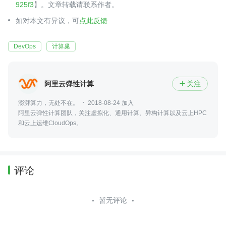
925f3
】。文章转载请联系作者。
如对本文有异议，可
点此反馈
DevOps
计算巢
阿里云弹性计算
关注

澎湃算力，无处不在。
2018-08-24 加入
阿里云弹性计算团队，关注虚拟化、通用计算、异构计算以及云上HPC
和云上运维CloudOps。
评论
暂无评论