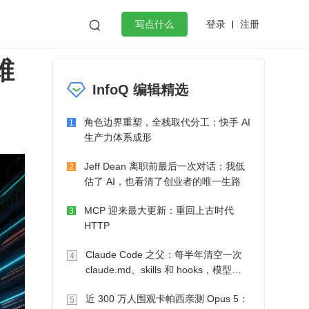
登录
注册

写点什么
维
效工作
数据库
Python
音视频
InfoQ 编辑精选
golang
微服务架构
flutter
角色边界重塑，全栈取代分工：快手 AI
1
生产力体系成形
Jeff Dean 离职前最后一次对话：我低
2
估了 AI，也看清了创业者的唯一生路
MCP 迎来最大更新：重回上古时代
3
HTTP
Claude Code 之父：每半年清空一次
4
claude.md、skills 和 hooks，模型自
己会想办法
近 300 万人围观卡帕西亲测 Opus 5：
5