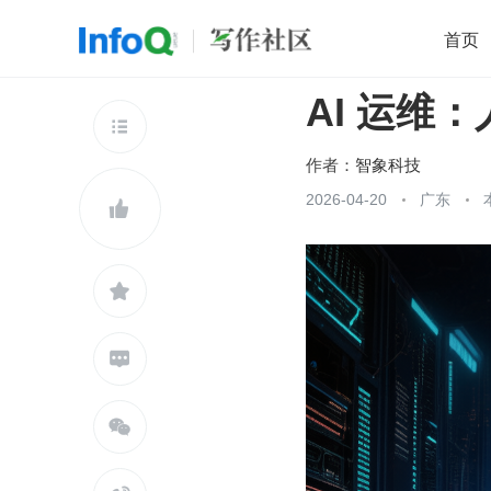
首页
AI 运维
移动开发
Java
开源
架构
O

前端
AI
大数据
团队管理
作者：
智象科技
查看更多
2026-04-20
广东




