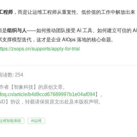
工程师
，而是让运维工程师从重复性、低价值的工作中解放出来
而是
组织与人
——如何推动团队接受 AI 工具、如何建立可信的 AI
支撑模型迭代，这才是企业 AIOps 落地的核心命题。
ttps://zxops.cn/supports/apply-for-trial
阅读数: 254
oQ 作者【智象科技】的原创文章。
.infoq.cn/article/b4d9ccd67689997b1e04af094
】。
C-ND】协议，转载请保留原文出处及本版权声明。
运维智能系统
AI运维