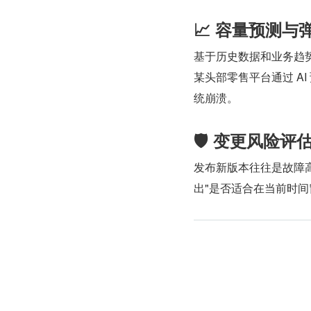
📈 容量预测与
基于历史数据和业务趋势
某头部零售平台通过 AI
统崩溃。
🛡️ 变更风险评
发布新版本往往是故障高
出"是否适合在当前时