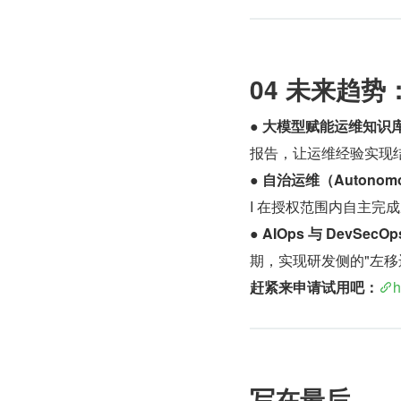
04 未来趋势
● 
大模型赋能运维知识
报告，让运维经验实现结
● 
自治运维（Autonomou
I 在授权范围内自主完
● 
AIOps 与 DevSecO
期，实现研发侧的"左移
赶紧来申请试用吧：
h
写在最后