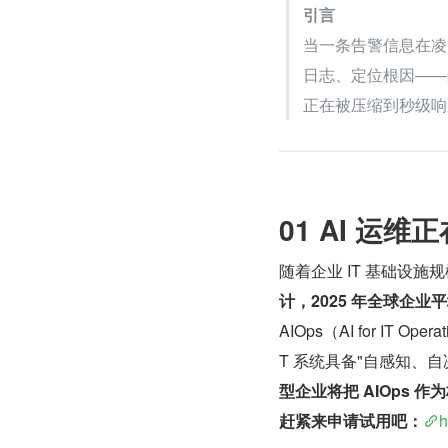
引言
当一条告警信息在凌
日志、定位根因——
正在被压缩到秒级响
01 AI 运
随着企业 IT 基础设
计，2025 年全球企业
AIOps（AI for I
T 系统具备"自感知、
型企业将把 AIOps 
赶紧来申请试用吧：
h