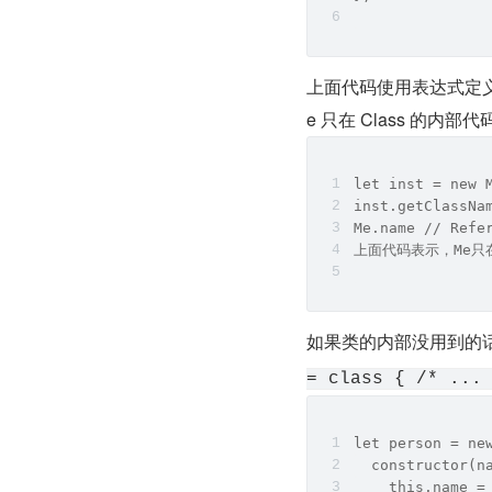
上面代码使用表达式定义了
e 只在 Class 的内
let inst = new 
inst.getClassNa
Me.name // Refe
上面代码表示，Me只在
如果类的内部没用到的话
= class { /* ...
let person = ne
  constructor(n
    this.name =