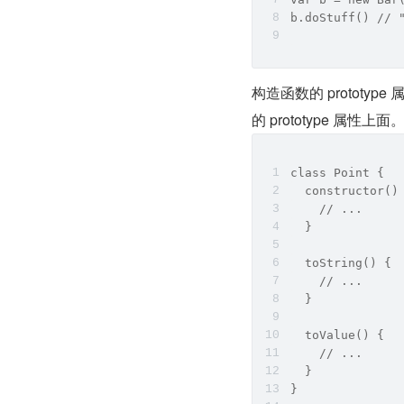
b.doStuff() // 
构造函数的 prototy
的 prototype 属性上面
class Point {
  constructor()
    // ...
  }
  toString() {
    // ...
  }
  toValue() {
    // ...
  }
}