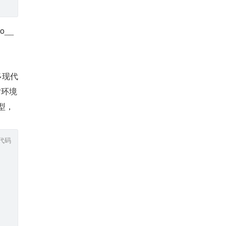
o__
多现代
对环境
原型，
代码