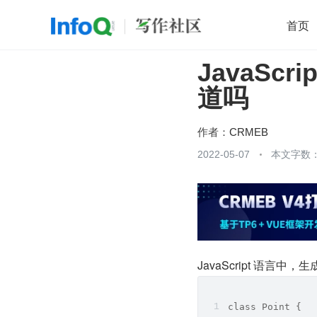
首页
JavaSc
移动开发
Java
开源
架构
O
道吗
前端
AI
大数据
团队管理
查看更多

作者：
CRMEB
2022-05-07
本文字数：
JavaScript 语
class Point {