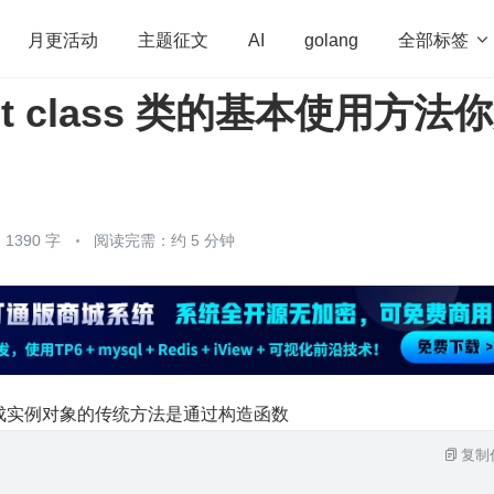
全部标签

月更活动
主题征文
AI
golang
ript class 类的基本使用方法
penHarmony
算法
学习方法
Web3.0
高
程序员
运维
深度思考
低代码
redis
1390 字
阅读完需：约 5 分钟
言中，生成实例对象的传统方法是通过构造函数
复制