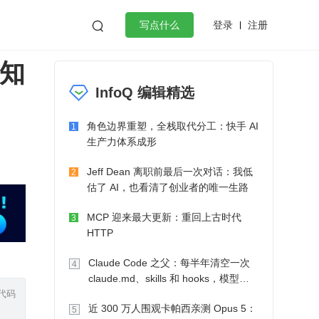
登录
注册

写点什么
你知
效工作
数据库
Python
音视频
InfoQ 编辑精选
golang
微服务架构
flutter
角色边界重塑，全栈取代分工：快手 AI
1
生产力体系成形
Jeff Dean 离职前最后一次对话：我低
2
估了 AI，也看清了创业者的唯一生路
MCP 迎来最大更新：重回上古时代
3
HTTP
Claude Code 之父：每半年清空一次
4
claude.md、skills 和 hooks，模型自
代码
己会想办法
近 300 万人围观卡帕西亲测 Opus 5：
5