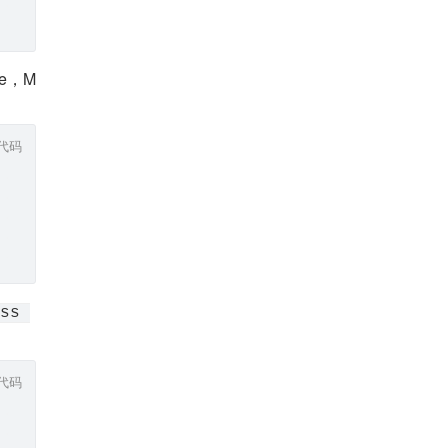
e，M
代码
ss 
代码