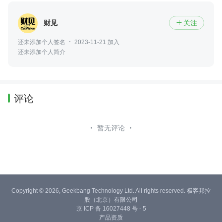
财见
关注

还未添加个人签名
2023-11-21 加入
还未添加个人简介
评论
暂无评论
Copyright © 2026, Geekbang Technology Ltd. All rights reserved. 极客邦控
股（北京）有限公司
京 ICP 备 16027448 号 - 5
产品资质