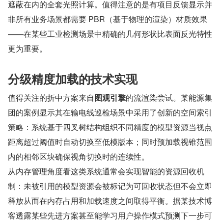
遮蔽在内的全套光照计算。值得注意的是有项目反馈显示并
非所有业务场景都需要 PBR（基于物理的渲染）材质效果
——在某些工业检测场景中精确的几何形状比表面反光特性
更为重要。
分级精度加载的技术实现
值得关注的折中方案来自
图观引擎
的流渲染尝试。某能源集
团的案例显示其在输电线巡检场景中采用了创新的空间索引
策略：系统基于四叉树结构组织不同精度的模型资源当视点
距离超过阈值时自动切换至低模版本；同时预加载视锥范围
内的相邻区块确保视角切换时的连续性。
从内存管理角度看这类系统通常会实现智能的资源回收机
制：未被引用的模型资源会被标记为可回收状态但不会立即
释放从而在内存占用和加载速度之间取得平衡。据某技术博
客透露某些先进方案甚至能学习用户操作模式预测下一步可