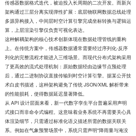
传感器数据格式迭代，被迫投入长周期的二次开发。而新兴
架构通过三层分离实现弹性扩展：底层物联网数据总线处理
多源异构接入，中间层时空计算引擎完成坐标转换与逻辑运
算，上层渲染引擎仅负责可视化表达。
这种解耦架构的核心技术创新体现在数据处理管线的重构
上。在传统方案中，传感器数据通常需要经过序列化-反序
列化的完整流程才能进入三维场景。而现代分布式架构采用
了更高效的流式处理机制：原始数据经由边缘节点预处理
后，通过二进制协议直接传输到时空计算引擎。据某公开技
术白皮书描述，这种架构避免了传统 JSON/XML 解析带来
的性能损耗，使得数据延迟显著降低。
从 API 设计层面来看，新一代数字孪生平台普遍采用声明
式接口而非命令式编程。这意味着业务系统不再需要关心具
体渲染细节，只需通过标准化语义描述所需的数据关联关
系。例如在气象预警场景中，系统只需声明"降雨量与淹没