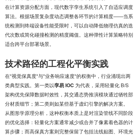
在计算资源分配方面，现代数字孪生系统引入了自适应调度
算法。根据场景复杂度动态调整各环节的计算精度——当系
统检测到终端设备性能受限时，可以自动降低物理仿真的迭
代次数或简化碰撞检测的精度阈值。这种弹性计算策略特别
适合跨平台部署场景。
技术路径的工程化平衡实践
在"视觉保真度"与"业务响应速度"的权衡中，行业涌现出两
类典型实践。第一类以
孪易 IOC 
为代表，采用轻量化 B/S 
架构优先保障数据时效性，其交通态势推演模块通过牺牲部
分材质细节；第二类则如某些基于虚幻引擎的解决方案。
从图形学原理分析，这种权衡本质上是对渲染管线不同阶段
的优化选择：轻量化方案通常减少或合并了像素着色器的计
算步骤；而高保真方案则完整保留了包括法线贴图、环境光