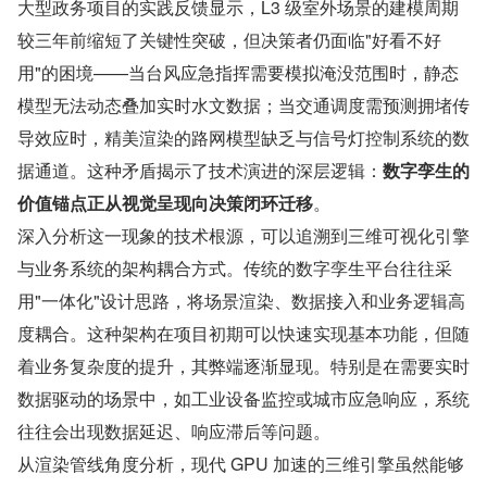
大型政务项目的实践反馈显示，L3 级室外场景的建模周期
较三年前缩短了关键性突破，但决策者仍面临"好看不好
用"的困境——当台风应急指挥需要模拟淹没范围时，静态
模型无法动态叠加实时水文数据；当交通调度需预测拥堵传
导效应时，精美渲染的路网模型缺乏与信号灯控制系统的数
据通道。这种矛盾揭示了技术演进的深层逻辑：
数字孪生的
价值锚点正从视觉呈现向决策闭环迁移
。
深入分析这一现象的技术根源，可以追溯到三维可视化引擎
与业务系统的架构耦合方式。传统的数字孪生平台往往采
用"一体化"设计思路，将场景渲染、数据接入和业务逻辑高
度耦合。这种架构在项目初期可以快速实现基本功能，但随
着业务复杂度的提升，其弊端逐渐显现。特别是在需要实时
数据驱动的场景中，如工业设备监控或城市应急响应，系统
往往会出现数据延迟、响应滞后等问题。
从渲染管线角度分析，现代 GPU 加速的三维引擎虽然能够