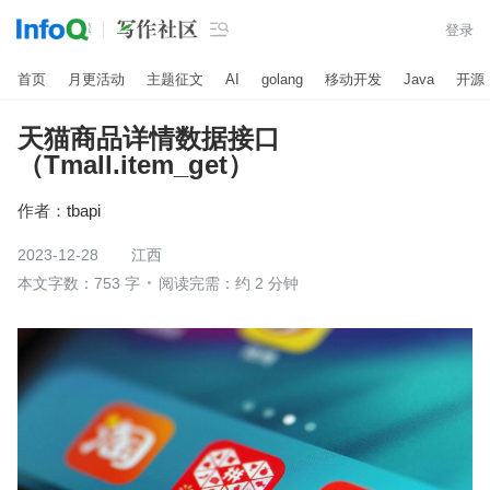

登录
首页
月更活动
主题征文
AI
golang
移动开发
Java
开源
天猫商品详情数据接口
（Tmall.item_get）
作者：
tbapi
2023-12-28
江西
本文字数：753 字
阅读完需：约 2 分钟