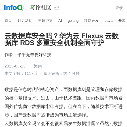

登录
首页
月更活动
主题征文
AI
golang
移动开发
Java
开源
云数据库安全吗？华为云 Flexus 云数
据库 RDS 多重安全机制全面守护
作者：
平平无奇爱好科技
2025-03-13
海南
本文字数：1117 字
阅读完需：约 4 分钟
数据是信息时代的核心资产，而数据库则是管理和存储数据
的核心基础技术。过去，由于技术差距，国内数据库市场被
国外传统商业数据库牢牢占据。但在当下，随着技术不断进
步，国产云数据库逐渐成为市场主流选择。
云数据库安全吗？会不会很容易发生数据泄露？虽然云数据