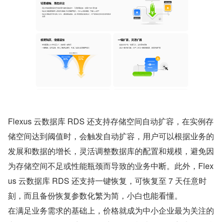
Flexus 云数据库 RDS 还支持存储空间自动扩容，在实例存
储空间达到阈值时，会触发自动扩容，用户可以根据业务的
发展和数据的增长，灵活调整数据库的配置和规模，避免因
为存储空间不足或性能瓶颈而导致的业务中断。此外，Flex
us 云数据库 RDS 还支持一键恢复，可恢复至 7 天任意时
刻，而且备份恢复参数化繁为简，小白也能看懂。
在满足业务需求的基础上，价格就成为中小企业最为关注的