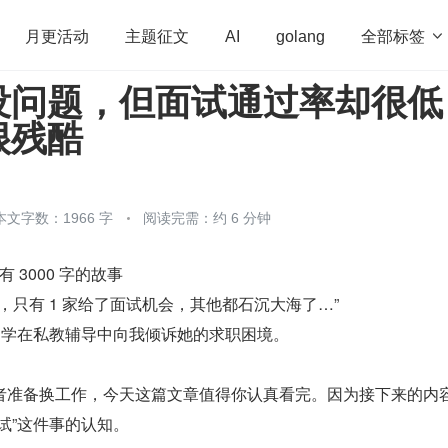
全部标签

月更活动
主题征文
AI
golang
没问题，但面试通过率却很低
penHarmony
算法
学习方法
Web3.0
高
很残酷
程序员
运维
深度思考
低代码
redis
本文字数：1966 字
阅读完需：约 6 分钟
有 3000 字的故事
司，只有 1 家给了面试机会，其他都石沉大海了…”
试同学在私教辅导中向我倾诉她的求职困境。
者准备换工作，今天这篇文章值得你认真看完。因为接下来的内
试”这件事的认知。