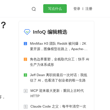
登录
注册

写点什么
？
效工作
数据库
Python
音视频
InfoQ 编辑精选
golang
微服务架构
flutter
MiniMax H3 团队 Reddit 被问爆：2K
1
要开源，图像模型在路上，Apache-2.0
也在考虑了
角色边界重塑，全栈取代分工：快手 AI
2
生产力体系成形
Jeff Dean 离职前最后一次对话：我低
3
估了 AI，也看清了创业者的唯一生路
MCP 迎来最大更新：重回上古时代
4
容，
HTTP
Claude Code 之父：每半年清空一次
5