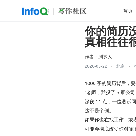
首页
你的简历
移动开发
Java
开源
架构
O
真相往往
前端
AI
大数据
团队管理
查看更多

作者：
测试人
2026-05-22
北京
1000 字的简历背后，要
“老师，我投了 5 家公
深夜 11 点，一位测
这不是个例。
如果你也在找工作，或
可能会彻底改变你对“面