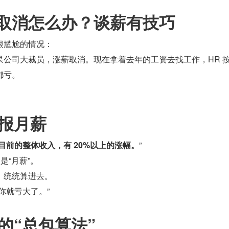
取消怎么办？谈薪有技巧
很尴尬的情况：
果公司大裁员，涨薪取消。现在拿着去年的工资去找工作，HR 
都亏。
：
接报月薪
目前的整体收入，有 20%以上的涨幅。
”
是“月薪”。
，统统算进去。
你就亏大了。”
R 的“总包算法”