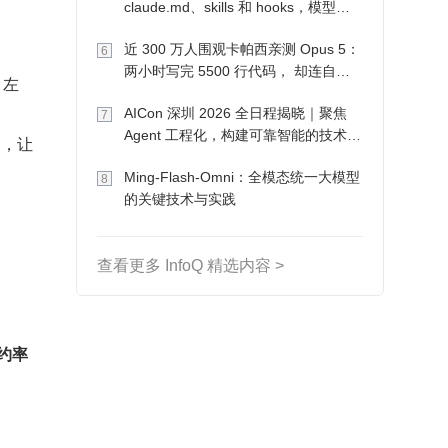
claude.md、skills 和 hooks，模型自
己会想办法
近 300 万人围观卡帕西亲测 Opus 5：
6
两小时写完 5500 行代码， 却连自己
 左
写的游戏都玩不了
AICon 深圳 2026 全日程揭晓｜聚焦
7
Agent 工程化，构建可靠智能的技术路
消，让
径
Ming-Flash-Omni：全模态统一大模型
8
的关键技术与实践
查看更多 InfoQ 精选内容 >
约率