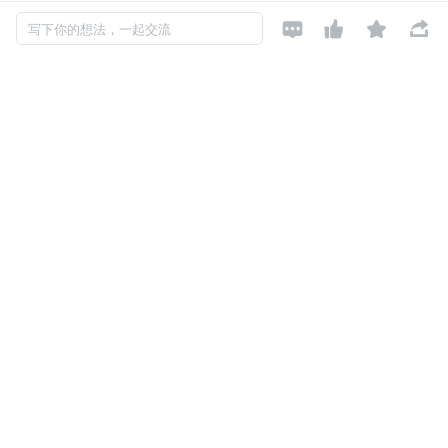
概的 Feature Freeze 时间，之后进行 Release Candida




写下你的想法，一起交流
te 的发布和测试、以及 Bug Fix。一般经过几轮的迭代
周期后会正式投票通过一个相对稳定的 Candidate 版
本，然后基于这个版本正式发布。
Flink 1.11.0 从 3 月初的功能规划到 7 月初的正式发布，历
经了差不多 4 个月的时间，对 Flink 的生态、易用性、生产
可用性、稳定性等方面都进行了增强和改善，下面将一一跟
大家分享。
一 综述
Flink 1.11.0 从 Feature 冻结后发布了 4 次 Candidate 才最
终通过。经统计，一共有 236 个贡献者参与了这次版本开