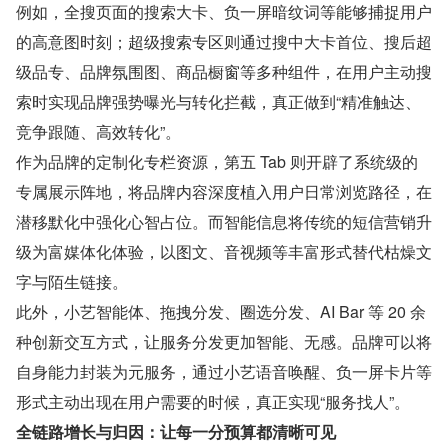
例如，全搜页面的搜索大卡、负一屏暗纹词等能够捕捉用户
的高意图时刻；超级搜索专区则通过搜中大卡首位、搜后超
级品专、品牌氛围图、商品橱窗等多种组件，在用户主动搜
索时实现品牌强势曝光与转化拦截，真正做到“精准触达、
竞争跟随、高效转化”。
作为品牌的定制化专栏资源，第五 Tab 则开辟了系统级的
专属展示阵地，将品牌内容深度植入用户日常浏览路径，在
潜移默化中强化心智占位。而智能信息将传统的短信营销升
级为富媒体化体验，以图文、音视频等丰富形式替代枯燥文
字与陌生链接。
此外，小艺智能体、拖拽分发、圈选分发、AI Bar 等 20 余
种创新交互方式，让服务分发更加智能、无感。品牌可以将
自身能力封装为元服务，通过小艺语音唤醒、负一屏卡片等
形式主动出现在用户需要的时候，真正实现“服务找人”。
全链路增长与归因：让每一分预算都清晰可见