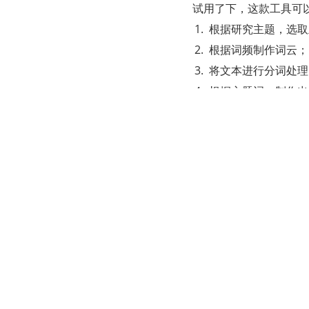
试用了下，这款工具可
根据研究主题，选取
根据词频制作词云；
将文本进行分词处理
根据主题词，制作出
切分文本句子，进行
输出相关 Excel
产品页面截图如下：