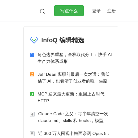
登录
注册

写点什么
效工作
数据库
Python
音视频
InfoQ 编辑精选
golang
微服务架构
flutter
角色边界重塑，全栈取代分工：快手 AI
1
生产力体系成形
Jeff Dean 离职前最后一次对话：我低
2
估了 AI，也看清了创业者的唯一生路
MCP 迎来最大更新：重回上古时代
3
HTTP
Claude Code 之父：每半年清空一次
4
claude.md、skills 和 hooks，模型自
己会想办法
近 300 万人围观卡帕西亲测 Opus 5：
5