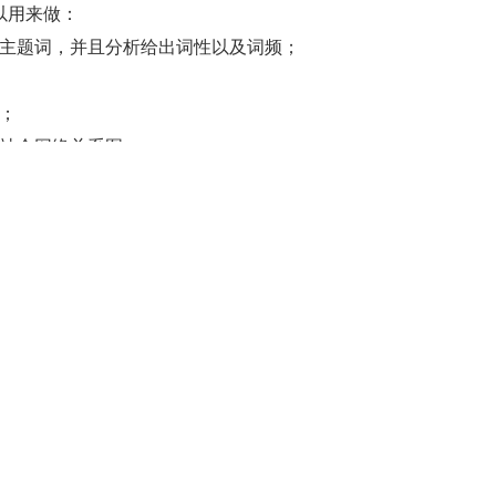
以用来做：
主题词，并且分析给出词性以及词频；
；
社会网络关系图；
情感化分析，将每一句文本，按照中性、正面、负面分类划分；
，根据需求进一步分析。