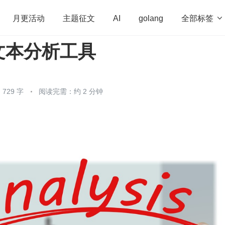
全部标签

月更活动
主题征文
AI
golang
文本分析工具
penHarmony
算法
学习方法
Web3.0
高
程序员
运维
深度思考
低代码
redis
729 字
阅读完需：约 2 分钟