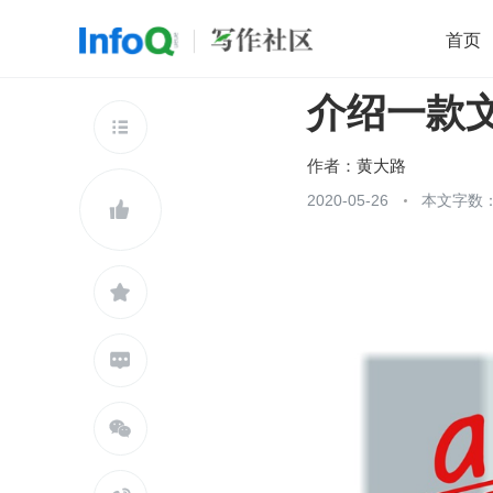
首页
介绍一款
移动开发
Java
开源
架构
O

前端
AI
大数据
团队管理
作者：
黄大路
查看更多
2020-05-26
本文字数：




