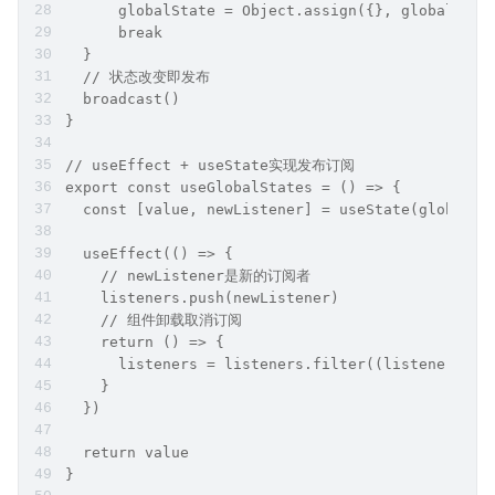
      globalState = Object.assign({}, globalStat
      break
  }
  // 状态改变即发布
  broadcast()
}
// useEffect + useState实现发布订阅
export const useGlobalStates = () => {
  const [value, newListener] = useState(globalSt
  useEffect(() => {
    // newListener是新的订阅者
    listeners.push(newListener)
    // 组件卸载取消订阅
    return () => {
      listeners = listeners.filter((listener) =>
    }
  })
  return value
}