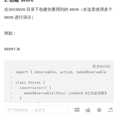
在/src/store 目录下创建你要用到的 store（在这里使用多个 
store 进行演示）
例如：
store1.ts
复制代码
import { observable, action, makeObservable } fr
class Store1 {
  constructor() {
    makeObservable(this) //mobx6.0之后必须要加上这
  }
  @observable




  count = 0
写下你的想法，一起交流