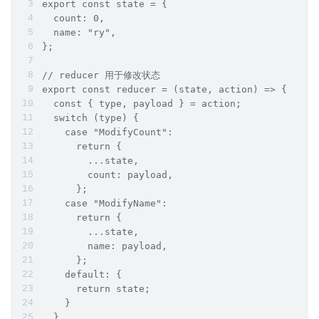
export const state = {
  count: 0,
  name: "ry",
};
// reducer 用于修改状态
export const reducer = (state, action) => {
  const { type, payload } = action;
  switch (type) {
    case "ModifyCount":
      return {
        ...state,
        count: payload,
      };
    case "ModifyName":
      return {
        ...state,
        name: payload,
      };
    default: {
      return state;
    }
  }