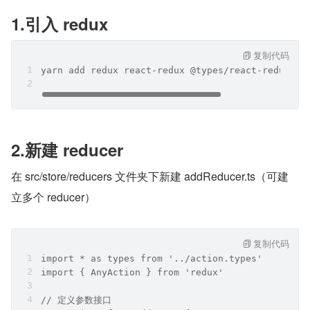
1.引入 redux
复制代码
yarn add redux react-redux @types/react-redux re
2.新建 reducer
在 src/store/reducers 文件夹下新建 addReducer.ts（可建
立多个 reducer）
复制代码
import * as types from '../action.types'
import { AnyAction } from 'redux'
// 定义参数接口