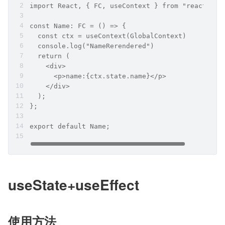
import React, { FC, useContext } from "react";
const Name: FC = () => {
  const ctx = useContext(GlobalContext)
  console.log("NameRerendered")
  return (
    <div>
      <p>name:{ctx.state.name}</p>
    </div>
  );
};
export default Name;
useState+useEffect
使用方法