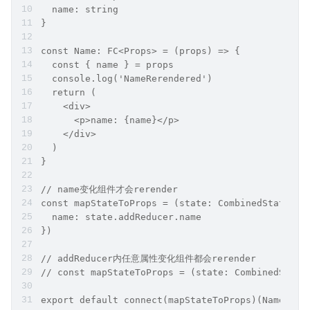
  name: string
}
const Name: FC<Props> = (props) => {
  const { name } = props
  console.log('NameRerendered')
  return (
    <div>
      <p>name: {name}</p>
    </div>
  )
}
// name变化组件才会rerender
const mapStateToProps = (state: CombinedState) =
  name: state.addReducer.name
})
// addReducer内任意属性变化组件都会rerender
// const mapStateToProps = (state: CombinedState
export default connect(mapStateToProps)(Name)