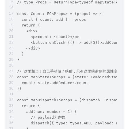
// type Props = ReturnType<typeof mapStateToProp
const Count: FC<Props> = (props) => {
  const { count, add } = props
  return (
    <div>
      <p>count: {count}</p>
      <button onClick={() => add(5)}>addCount</b
    </div>
  )
}
// 这里相当于自己手动做了映射，只有这里映射到的属性变化，组件才
const mapStateToProps = (state: CombinedState) =
  count: state.addReducer.count
})
const mapDispatchToProps = (dispatch: Dispatch) 
  return {
    add(num: number = 1) {
      // payload为参数
      dispatch({ type: types.ADD, payload: num }
    }