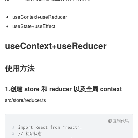
useContext+useReducer
useState+useEffect
useContext+useReducer
使用方法
1.创建 store 和 reducer 以及全局 context
src/store/reducer.ts
复制代码
import React from "react";
// 初始状态