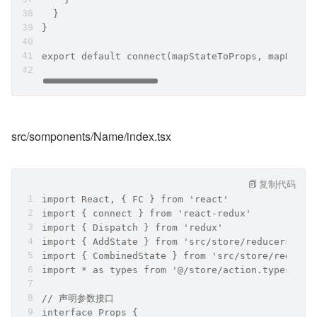
  }
}
export default connect(mapStateToProps, mapDispa
src/somponents/Name/index.tsx
复制代码
import React, { FC } from 'react'
import { connect } from 'react-redux'
import { Dispatch } from 'redux'
import { AddState } from 'src/store/reducers/add
import { CombinedState } from 'src/store/reducer
import * as types from '@/store/action.types'
// 声明参数接口
interface Props {