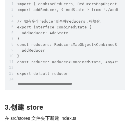
import { combineReducers, ReducersMapObject, Any
import addReducer, { AddState } from './addReduc
// 如有多个reducer则合并reducers，模块化
export interface CombinedState {
  addReducer: AddState
}
const reducers: ReducersMapObject<CombinedState,
  addReducer
}
const reducer: Reducer<CombinedState, AnyAction>
export default reducer
3.创建 store
在 src/stores 文件夹下新建 index.ts