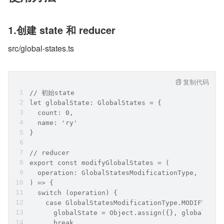
1.创建 state 和 reducer
src/global-states.ts
复制代码
// 初始state
let globalState: GlobalStates = {
  count: 0,
  name: 'ry'
}
// reducer
export const modifyGlobalStates = (
  operation: GlobalStatesModificationType,  payl
) => {
  switch (operation) {
    case GlobalStatesModificationType.MODIFY_COU
      globalState = Object.assign({}, globalStat
      break