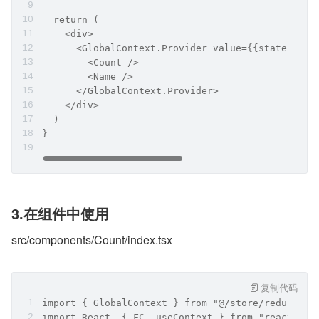
  return (
    <div>
      <GlobalContext.Provider value={{state, dis
        <Count />
        <Name />
      </GlobalContext.Provider>
    </div>
  )
}
3.在组件中使用
src/components/Count/index.tsx
复制代码
import { GlobalContext } from "@/store/reducer";
import React, { FC, useContext } from "react";