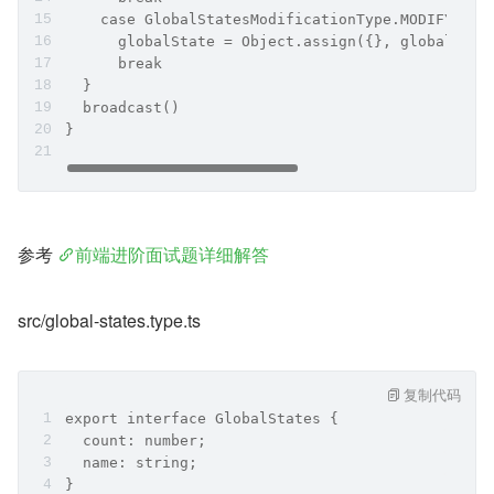
    case GlobalStatesModificationType.MODIFY_NAM
      globalState = Object.assign({}, globalStat
      break
  }
  broadcast()
}
参考 
前端进阶面试题详细解答
src/global-states.type.ts
复制代码
export interface GlobalStates {
  count: number;
  name: string;
}