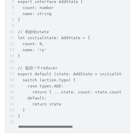
export interface AddState {
  count: number
  name: string
}
// 初始化state
let initialState: AddState = {
  count: 0,
  name: 'ry'
}
// 返回一个reducer
export default (state: AddState = initialState, 
  switch (action.type) {
    case types.ADD:
      return { ...state, count: state.count + ac
    default:
      return state
  }
}