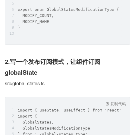
export enum GlobalStatesModificationType {
  MODIFY_COUNT,
  MODIFY_NAME
}
2.写一个发布订阅模式，让组件订阅 
globalState
src/global-states.ts
复制代码
import { useState, useEffect } from 'react'
import {
  GlobalStates,
  GlobalStatesModificationType
} from './global-states.type'