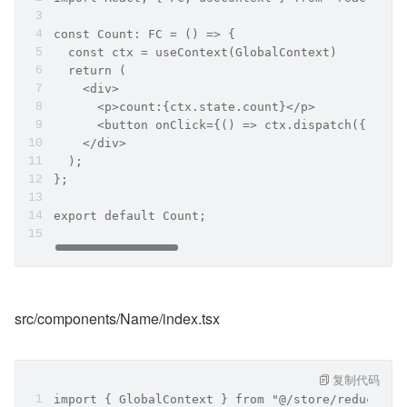
const Count: FC = () => {
  const ctx = useContext(GlobalContext)
  return (
    <div>
      <p>count:{ctx.state.count}</p>
      <button onClick={() => ctx.dispatch({ type
    </div>
  );
};
export default Count;
src/components/Name/index.tsx
复制代码
import { GlobalContext } from "@/store/reducer";