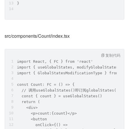
}
src/components/Count/index.tsx
复制代码
import React, { FC } from 'react'
import { useGlobalStates, modifyGlobalStates } f
import { GlobalStatesModificationType } from '@/
const Count: FC = () => {
  // 调用useGlobalStates()即订阅globalStates()
  const { count } = useGlobalStates()
  return (
    <div>
      <p>count:{count}</p>
      <button
        onClick={() =>