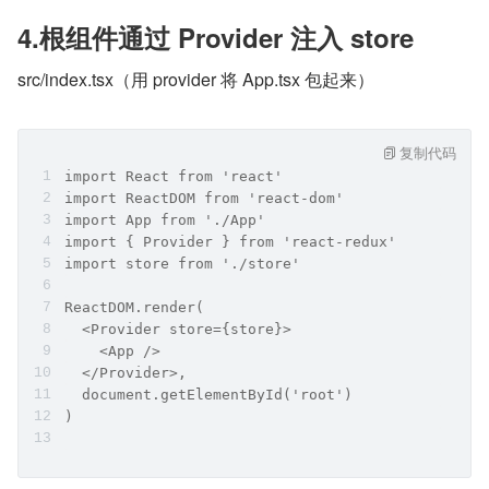
4.根组件通过 Provider 注入 store
src/index.tsx（用 provider 将 App.tsx 包起来）
复制代码
import React from 'react'
import ReactDOM from 'react-dom'
import App from './App'
import { Provider } from 'react-redux'
import store from './store'
ReactDOM.render(
  <Provider store={store}>
    <App />
  </Provider>,
  document.getElementById('root')
)