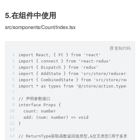
5.在组件中使用
src/somponents/Count/index.tsx
复制代码
import React, { FC } from 'react'
import { connect } from 'react-redux'
import { Dispatch } from 'redux'
import { AddState } from 'src/store/reducers/add
import { CombinedState } from 'src/store/reducer
import * as types from '@/store/action.types'
// 声明参数接口
interface Props {
  count: number
  add: (num: number) => void
}
// ReturnType获取函数返回值类型,&交叉类型(用于多类型合并