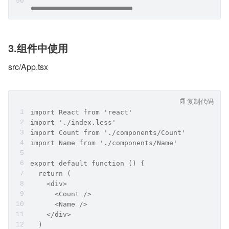
3.组件中使用
src/App.tsx
复制代码
import React from 'react'
import './index.less'
import Count from './components/Count'
import Name from './components/Name'
export default function () {
  return (
    <div>
      <Count />
      <Name />
    </div>
  )