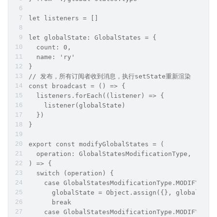
let listeners = []
let globalState: GlobalStates = {
  count: 0,
  name: 'ry'
}
// 发布，所有订阅者收到消息，执行setState重新渲染
const broadcast = () => {
  listeners.forEach((listener) => {
    listener(globalState)
  })
}
export const modifyGlobalStates = (
  operation: GlobalStatesModificationType,  payl
) => {
  switch (operation) {
    case GlobalStatesModificationType.MODIFY_COU
      globalState = Object.assign({}, globalStat
      break
    case GlobalStatesModificationType.MODIFY_NAM