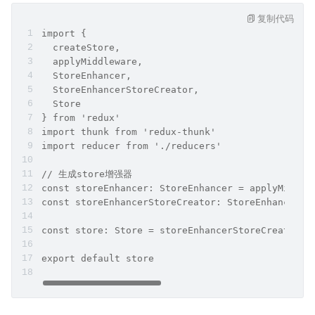
复制代码
import {
  createStore,
  applyMiddleware,
  StoreEnhancer,
  StoreEnhancerStoreCreator,
  Store
} from 'redux'
import thunk from 'redux-thunk'
import reducer from './reducers'
// 生成store增强器
const storeEnhancer: StoreEnhancer = applyMiddle
const storeEnhancerStoreCreator: StoreEnhancerSt
const store: Store = storeEnhancerStoreCreator(r
export default store