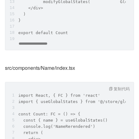
          modifyGlobalStates(            GlobalS
    </div>
  )
}
export default Count
src/components/Name/index.tsx
复制代码
import React, { FC } from 'react'
import { useGlobalStates } from '@/store/global-
const Count: FC = () => {
  const { name } = useGlobalStates()
  console.log('NameRerendered')
  return (
    <div>