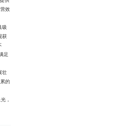
运营效
具吸
现获
不
断满足
展壮
积累的
星光，