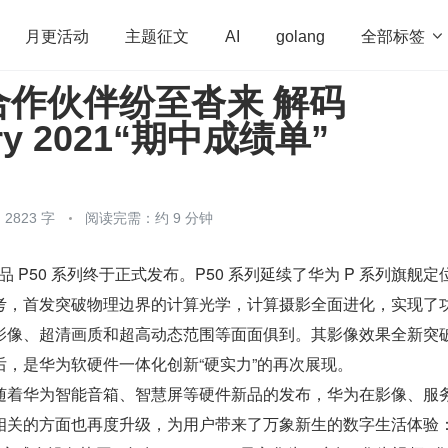
全部标签

月更活动
主题征文
AI
golang
合作伙伴纷至沓来 解码
penHarmony
算法
学习方法
Web3.0
高
ery 2021“期中成绩单”
程序员
运维
深度思考
低代码
redis
2823 字
阅读完需：约 9 分钟
新品 P50 系列终于正式发布。P50 系列延续了华为 P 系列旗舰定
考，首发突破物理边界的计算光学，计算摄影全面进化，实现了
影像、超清画质和超高动态范围等面面俱到。其影像效果全新突
，是华为软硬件一体化创新“硬实力”的再次展现。
随着华为智能音箱、智慧屏等硬件新品的发布，华为在影像、服
相关的方面也再度升级，为用户带来了万象新生的数字生活体验