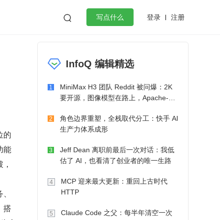
登录
注册

写点什么
效工作
数据库
Python
音视频
InfoQ 编辑精选
golang
微服务架构
flutter
MiniMax H3 团队 Reddit 被问爆：2K
1
要开源，图像模型在路上，Apache-2.0
也在考虑了
角色边界重塑，全栈取代分工：快手 AI
2
生产力体系成形
位的
功能
Jeff Dean 离职前最后一次对话：我低
3
估了 AI，也看清了创业者的唯一生路
破，
MCP 迎来最大更新：重回上古时代
4
务、
HTTP
：搭
Claude Code 之父：每半年清空一次
5