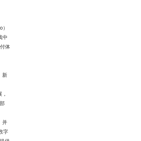
io）
游戏中
全支付体
、新
展，
面部
，并
数字
过提供