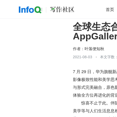
首页
全球生态
移动开发
Java
开源
架构
O
AppGall
前端
AI
大数据
团队管理
查看更多

作者：
叶落便知秋
2021-08-03
本文字数：
7 月 29 日，华为旗舰
影像极致性能和美学思
与形式完美融合，原色
体验全方位再进化的背后
　　惊喜不止于此。伴
美学等与人们生活息息