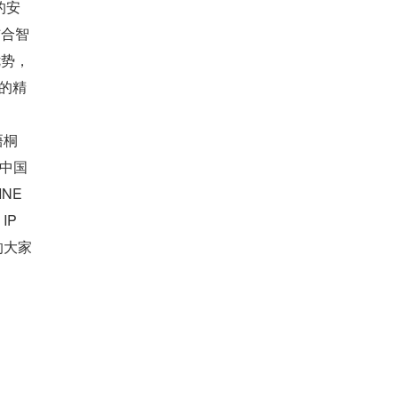
的安
结合智
优势，
的精
梧桐
、中国
NE 
P 
的大家