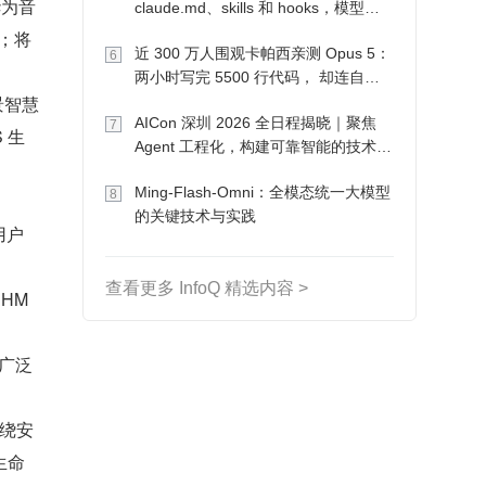
华为音
claude.md、skills 和 hooks，模型自
己会想办法
业；将
近 300 万人围观卡帕西亲测 Opus 5：
6
两小时写完 5500 行代码， 却连自己
景智慧
写的游戏都玩不了
AICon 深圳 2026 全日程揭晓｜聚焦
7
 生
Agent 工程化，构建可靠智能的技术路
径
Ming-Flash-Omni：全模态统一大模型
8
的关键技术与实践
用户
查看更多 InfoQ 精选内容 >
HM
了广泛
围绕安
生命