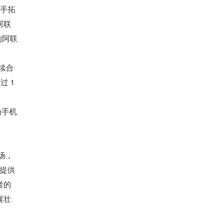
携手拓
阿联
的阿联
后续合
过 1
为手机
场，
，提供
者的
展壮