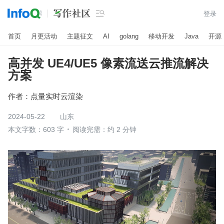

登录
首页
月更活动
主题征文
AI
golang
移动开发
Java
开源
高并发 UE4/UE5 像素流送云推流解决
方案
作者：
点量实时云渲染
2024-05-22
山东
本文字数：603 字
阅读完需：约 2 分钟