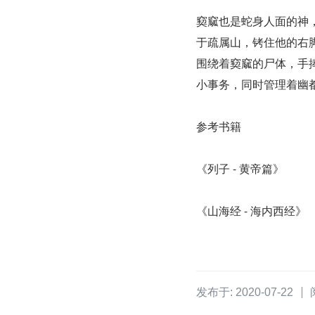
窫窳也是蛇身人面的神
于疏属山，铐住他的右
围绕着窫窳的尸体，手
小事务，同时管理着幽
参考书籍
《列子 - 黄帝篇》
《山海经 - 海内西经》
发布于: 2020-07-22