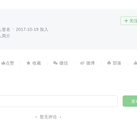
关

人签名
2017-10-19 加入
人简介





发
暂无评论