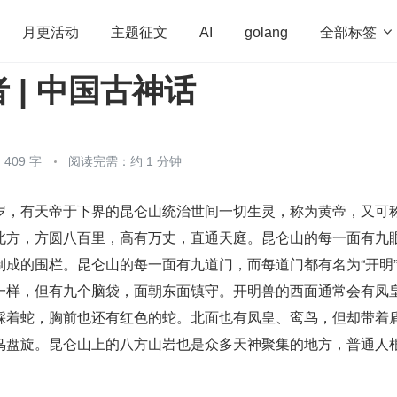
全部标签

月更活动
主题征文
AI
golang
 | 中国古神话
penHarmony
算法
学习方法
Web3.0
高
程序员
运维
深度思考
低代码
redis
409 字
阅读完需：约 1 分钟
岁，有天帝于下界的昆仑山统治世间一切生灵，称为黄帝，又可
北方，方圆八百里，高有万丈，直通天庭。昆仑山的每一面有九
制成的围栏。昆仑山的每一面有九道门，而每道门都有名为“开明
一样，但有九个脑袋，面朝东面镇守。开明兽的西面通常会有凤
踩着蛇，胸前也还有红色的蛇。北面也有凤皇、鸾鸟，但却带着
鸟盘旋。昆仑山上的八方山岩也是众多天神聚集的地方，普通人