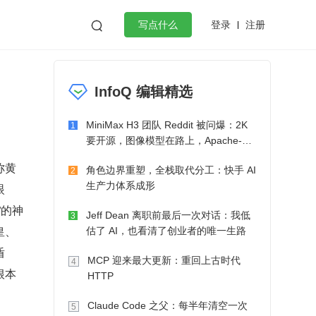
登录
注册

写点什么
效工作
数据库
Python
音视频
InfoQ 编辑精选
golang
微服务架构
flutter
MiniMax H3 团队 Reddit 被问爆：2K
1
要开源，图像模型在路上，Apache-2.0
也在考虑了
称黄
角色边界重塑，全栈取代分工：快手 AI
2
生产力体系成形
眼
”的神
Jeff Dean 离职前最后一次对话：我低
3
皇、
估了 AI，也看清了创业者的唯一生路
盾
MCP 迎来最大更新：重回上古时代
4
根本
HTTP
Claude Code 之父：每半年清空一次
5