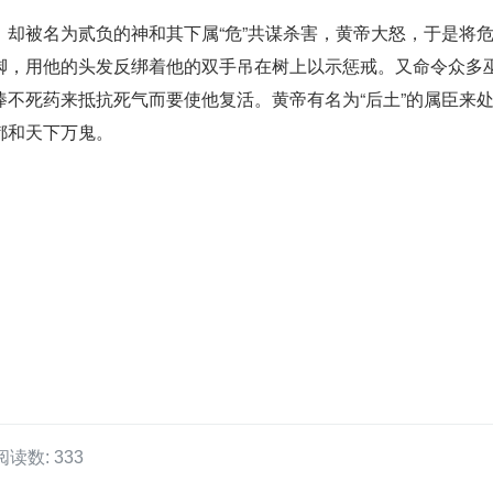
，却被名为贰负的神和其下属“危”共谋杀害，黄帝大怒，于是将
脚，用他的头发反绑着他的双手吊在树上以示惩戒。又命令众多
捧不死药来抵抗死气而要使他复活。黄帝有名为“后土”的属臣来
都和天下万鬼。
阅读数: 333