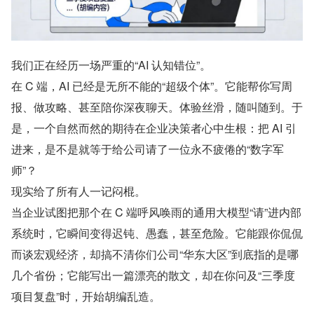
我们正在经历一场严重的“AI 认知错位”。
在 C 端，AI 已经是无所不能的“超级个体”。它能帮你写周
报、做攻略、甚至陪你深夜聊天。体验丝滑，随叫随到。于
是，一个自然而然的期待在企业决策者心中生根：把 AI 引
进来，是不是就等于给公司请了一位永不疲倦的“数字军
师”？
现实给了所有人一记闷棍。
当企业试图把那个在 C 端呼风唤雨的通用大模型“请”进内部
系统时，它瞬间变得迟钝、愚蠢，甚至危险。它能跟你侃侃
而谈宏观经济，却搞不清你们公司“华东大区”到底指的是哪
几个省份；它能写出一篇漂亮的散文，却在你问及“三季度
项目复盘”时，开始胡编乱造。